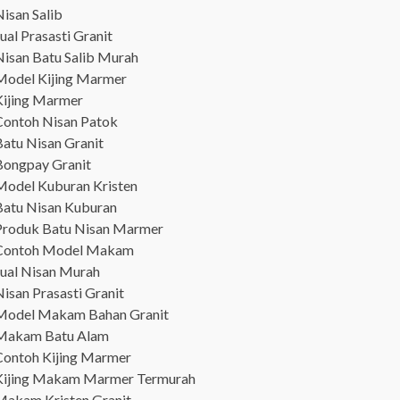
isan Salib
ual Prasasti Granit
Nisan Batu Salib Murah
Model Kijing Marmer
Kijing Marmer
Contoh Nisan Patok
Batu Nisan Granit
Bongpay Granit
Model Kuburan Kristen
Batu Nisan Kuburan
Produk Batu Nisan Marmer
Contoh Model Makam
Jual Nisan Murah
isan Prasasti Granit
Model Makam Bahan Granit
Makam Batu Alam
Contoh Kijing Marmer
Kijing Makam Marmer Termurah
Makam Kristen Granit