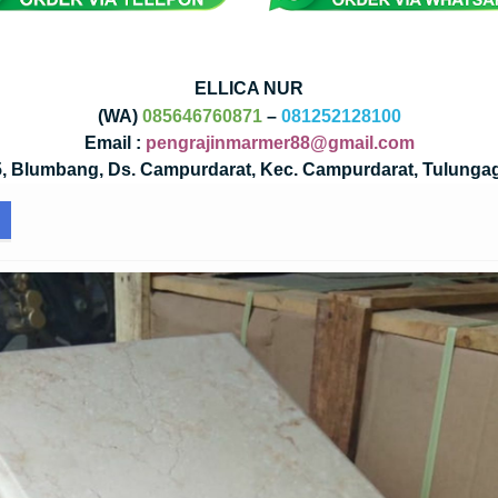
ELLICA NUR
(WA)
085646760871
–
081252128100
Email :
pengrajinmarmer88@gmail.com
35, Blumbang, Ds. Campurdarat, Kec. Campurdarat, Tulunga