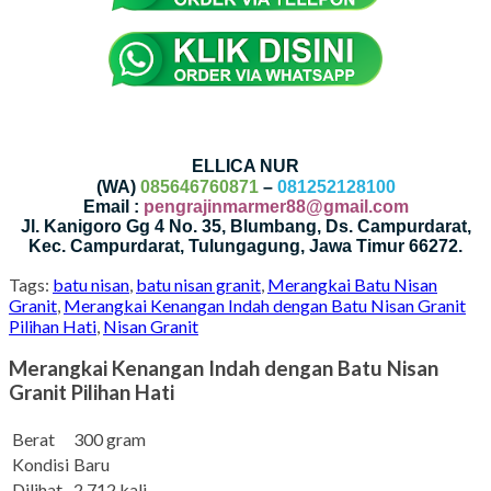
ELLICA NUR
(WA)
085646760871
–
081252128100
Email :
pengrajinmarmer88@gmail.com
Jl. Kanigoro Gg 4 No. 35, Blumbang, Ds. Campurdarat,
Kec. Campurdarat, Tulungagung, Jawa Timur 66272.
Tags:
batu nisan
,
batu nisan granit
,
Merangkai Batu Nisan
Granit
,
Merangkai Kenangan Indah dengan Batu Nisan Granit
Pilihan Hati
,
Nisan Granit
Merangkai Kenangan Indah dengan Batu Nisan
Granit Pilihan Hati
Berat
300 gram
Kondisi
Baru
Dilihat
2.712 kali