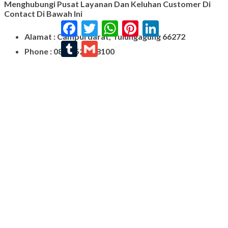
Menghubungi Pusat Layanan Dan Keluhan Customer Di
Contact Di Bawah Ini
Facebook
Twitter
WhatsApp
Pinterest
LinkedIn
Alamat : Campurdarat, Tulungagung 66272
Tumblr
Gmail
Phone : 0812-5212-8100
Email : pengrajinmarme88@gmail.com
Whatsapp : 0856-4676-0871
Model Plakat Vandel Unik
Contoh Vandel
Contoh Nisan Batu Kali
Batu Nisan Granit Hitam
Model Batu Nisan
Kijing Makam Marmer
Nisan Marmer
Prasasti Granit
Jual Prasasti Marmer
Nisan Salib
Jual Prasasti Granit
Nisan Batu Salib Murah
Model Kijing Marmer
Kijing Marmer