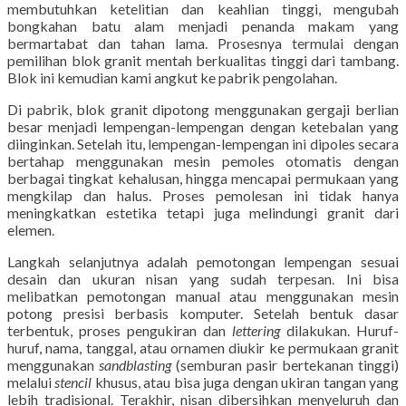
membutuhkan ketelitian dan keahlian tinggi, mengubah
bongkahan batu alam menjadi penanda makam yang
bermartabat dan tahan lama. Prosesnya termulai dengan
pemilihan blok granit mentah berkualitas tinggi dari tambang.
Blok ini kemudian kami angkut ke pabrik pengolahan.
Di pabrik, blok granit dipotong menggunakan gergaji berlian
besar menjadi lempengan-lempengan dengan ketebalan yang
diinginkan. Setelah itu, lempengan-lempengan ini dipoles secara
bertahap menggunakan mesin pemoles otomatis dengan
berbagai tingkat kehalusan, hingga mencapai permukaan yang
mengkilap dan halus. Proses pemolesan ini tidak hanya
meningkatkan estetika tetapi juga melindungi granit dari
elemen.
Langkah selanjutnya adalah pemotongan lempengan sesuai
desain dan ukuran nisan yang sudah terpesan. Ini bisa
melibatkan pemotongan manual atau menggunakan mesin
potong presisi berbasis komputer. Setelah bentuk dasar
terbentuk, proses pengukiran dan
lettering
dilakukan. Huruf-
huruf, nama, tanggal, atau ornamen diukir ke permukaan granit
menggunakan
sandblasting
(semburan pasir bertekanan tinggi)
melalui
stencil
khusus, atau bisa juga dengan ukiran tangan yang
lebih tradisional. Terakhir, nisan dibersihkan menyeluruh dan