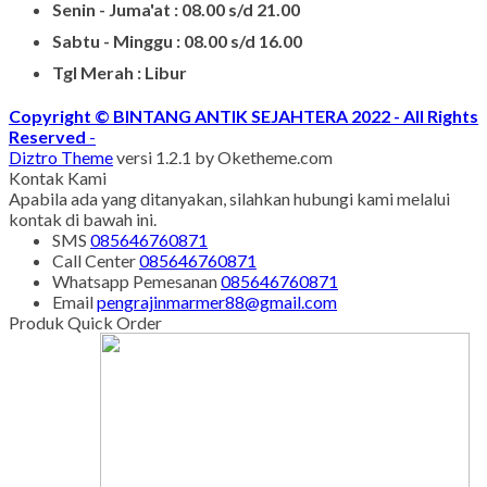
Senin - Juma'at : 08.00 s/d 21.00
Sabtu - Minggu : 08.00 s/d 16.00
Tgl Merah : Libur
Copyright © BINTANG ANTIK SEJAHTERA 2022 - All Rights
Reserved
-
Diztro Theme
versi 1.2.1 by Oketheme.com
Kontak Kami
Apabila ada yang ditanyakan, silahkan hubungi kami melalui
kontak di bawah ini.
SMS
085646760871
Call Center
085646760871
Whatsapp
Pemesanan
085646760871
Email
pengrajinmarmer88@gmail.com
Produk Quick Order