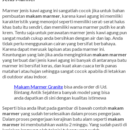
Marmer jenis kawi agung ini sangatlah cocok jika untuk bahan
pembuatan
makam marmer
, karena kawi agung ini memiliki
karakteristik yang menonjol seperti memiliki serat-serat halus
khas batu itu sendiri, dan memiliki warna marmer putih ke arah
krem. Tentu saja untuk perawatan marmer jenis kawi agung pun
sangat mudah cukup anda bersihkan dengan air dan lap. Anda
tidak perlu menggunakan cairan yang bersifat berbahaya.
Karena dapat merusak lapisan atas pada marmer ini.
Keuntungan yang lain jika anda menginginkan
makam marmer
yang terbuat dari jenis kawi agung ini banyak di antaranya batu
marmer ini bersifat keras, dan kuat akan cuaca terik panas
matahari atau hujan sehingga sangat cocok apabila di letakkan
di outdoor atau indoor.
Makam Marmer Granite
bisa anda order di Ud.
Bintang Antik Sejahtera banyak model yang bisa
anda dapatkan di sini dengan kualitas istimewa
Seperti bisa anda lihat pada gambar di bawah contoh
makam
marmer
yang sudah terselesaikan dalam proses pengerjaan.
Dalam proses pengerjaan kerajinan batu alam seperti
makam
marmer
ini membutuhkan waktu 2 minggu. Yang sudah pasti di
kerjakan langsung oleh teknisi tukang yang sudah