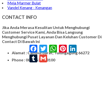
Meja Marmer Bulat
Vandel Kenang - Kenangan
CONTACT INFO
Jika Anda Merasa Kesulitan Untuk Menghubungi
Customer Service Kami, Anda Bisa Langsung
Menghubungi Pusat Layanan Dan Keluhan Customer Di
Contact Di Bawah Ini
Facebook
Twitter
WhatsApp
Pinterest
LinkedIn
Alamat : Campurdarat, Tulungagung 66272
Tumblr
Gmail
Phone : 0812-5212-8100
Email : pengrajinmarme88@gmail.com
Whatsapp : 0856-4676-0871
Model Plakat Vandel Unik
Contoh Vandel
Contoh Nisan Batu Kali
Batu Nisan Granit Hitam
Model Batu Nisan
Kijing Makam Marmer