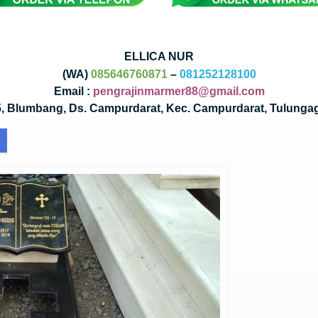
ELLICA NUR
(WA)
085646760871
–
081252128100
Email :
pengrajinmarmer88@gmail.com
35, Blumbang, Ds. Campurdarat, Kec. Campurdarat, Tulunga