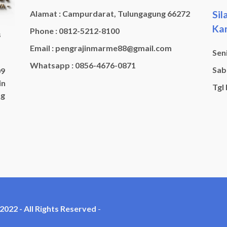
Sil
Alamat : Campurdarat, Tulungagung 66272
Kam
Phone : 0812-5212-8100
s
Email : pengrajinmarme88@gmail.com
Seni
Whatsapp : 0856-4676-0871
Sabt
09
in
Tgl
ng
22 - All Rights Reserved
-