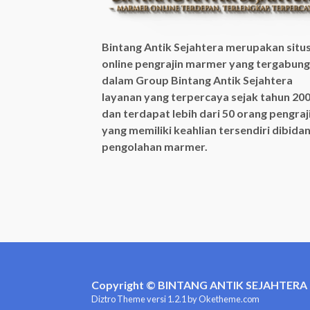
Bintang Antik Sejahtera merupakan situ
online pengrajin marmer yang tergabung
dalam Group Bintang Antik Sejahtera
layanan yang terpercaya sejak tahun 20
dan terdapat lebih dari 50 orang pengraj
yang memiliki keahlian tersendiri dibida
pengolahan marmer.
Copyright © BINTANG ANTIK SEJAHTERA 20
Diztro Theme
versi 1.2.1 by Oketheme.com