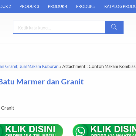
DUK 2
PRODUK 3
PRODUK 4
PRODUK 5
KATALOG PROD
n Granit, Jual Makam Kuburan
» Attachment : Contoh Makam Kombiasi
Batu Marmer dan Granit
Granit