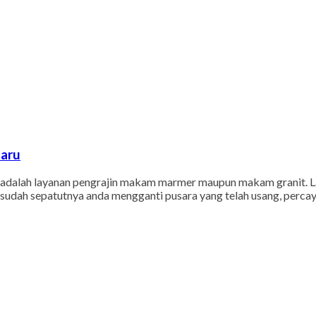
baru
alah layanan pengrajin makam marmer maupun makam granit. Lay
udah sepatutnya anda mengganti pusara yang telah usang, percay