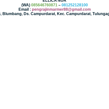
ELLICA NUR
(WA)
085646760871
–
081252128100
Email :
pengrajinmarmer88@gmail.com
35, Blumbang, Ds. Campurdarat, Kec. Campurdarat, Tulunga