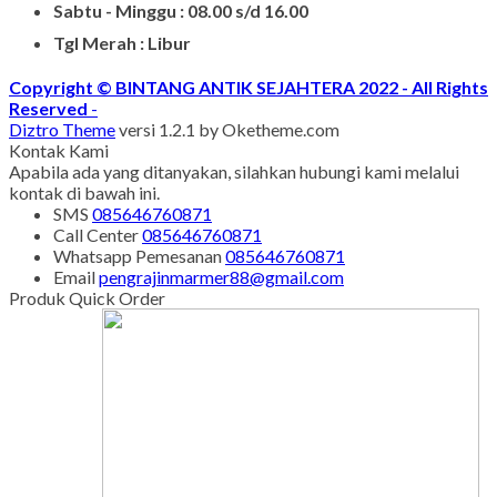
Sabtu - Minggu : 08.00 s/d 16.00
Tgl Merah : Libur
Copyright © BINTANG ANTIK SEJAHTERA 2022 - All Rights
Reserved
-
Diztro Theme
versi 1.2.1 by Oketheme.com
Kontak Kami
Apabila ada yang ditanyakan, silahkan hubungi kami melalui
kontak di bawah ini.
SMS
085646760871
Call Center
085646760871
Whatsapp
Pemesanan
085646760871
Email
pengrajinmarmer88@gmail.com
Produk Quick Order