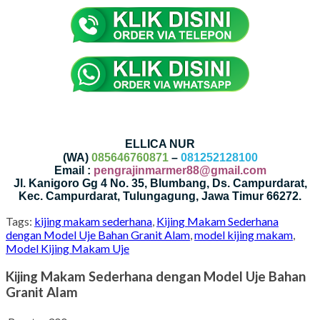
ELLICA NUR
(WA)
085646760871
–
081252128100
Email :
pengrajinmarmer88@gmail.com
Jl. Kanigoro Gg 4 No. 35, Blumbang, Ds. Campurdarat,
Kec. Campurdarat, Tulungagung, Jawa Timur 66272.
Tags:
kijing makam sederhana
,
Kijing Makam Sederhana
dengan Model Uje Bahan Granit Alam
,
model kijing makam
,
Model Kijing Makam Uje
Kijing Makam Sederhana dengan Model Uje Bahan
Granit Alam