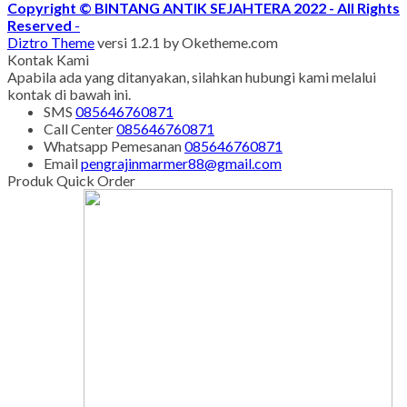
Copyright © BINTANG ANTIK SEJAHTERA 2022 - All Rights
Reserved
-
Diztro Theme
versi 1.2.1 by Oketheme.com
Kontak Kami
Apabila ada yang ditanyakan, silahkan hubungi kami melalui
kontak di bawah ini.
SMS
085646760871
Call Center
085646760871
Whatsapp
Pemesanan
085646760871
Email
pengrajinmarmer88@gmail.com
Produk Quick Order