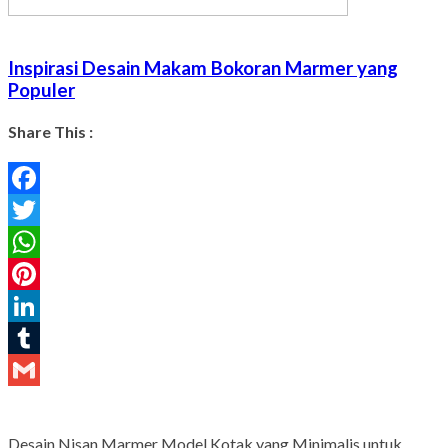
Inspirasi Desain Makam Bokoran Marmer yang
Populer
Share This :
Facebook
Twitter
WhatsApp
Pinterest
LinkedIn
Tumblr
Gmail
Desain Nisan Marmer Model Kotak yang Minimalis untuk