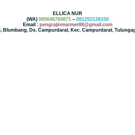
ELLICA NUR
(WA)
085646760871
–
081252128100
Email :
pengrajinmarmer88@gmail.com
35, Blumbang, Ds. Campurdarat, Kec. Campurdarat, Tulunga