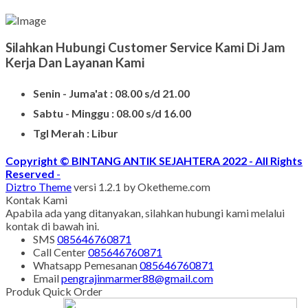
Silahkan Hubungi Customer Service Kami Di Jam
Kerja Dan Layanan Kami
Senin - Juma'at : 08.00 s/d 21.00
Sabtu - Minggu : 08.00 s/d 16.00
Tgl Merah : Libur
Copyright © BINTANG ANTIK SEJAHTERA 2022 - All Rights
Reserved
-
Diztro Theme
versi 1.2.1 by Oketheme.com
Kontak Kami
Apabila ada yang ditanyakan, silahkan hubungi kami melalui
kontak di bawah ini.
SMS
085646760871
Call Center
085646760871
Whatsapp
Pemesanan
085646760871
Email
pengrajinmarmer88@gmail.com
Produk Quick Order