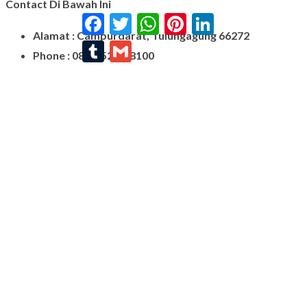
Contact Di Bawah Ini
Facebook
Twitter
WhatsApp
Pinterest
LinkedIn
Alamat : Campurdarat, Tulungagung 66272
Tumblr
Gmail
Phone : 0812-5212-8100
Email : pengrajinmarme88@gmail.com
Whatsapp : 0856-4676-0871
Model Plakat Vandel Unik
Contoh Vandel
Contoh Nisan Batu Kali
Batu Nisan Granit Hitam
Model Batu Nisan
Kijing Makam Marmer
Nisan Marmer
Prasasti Granit
Jual Prasasti Marmer
Nisan Salib
Jual Prasasti Granit
Nisan Batu Salib Murah
Model Kijing Marmer
Kijing Marmer
Contoh Nisan Patok