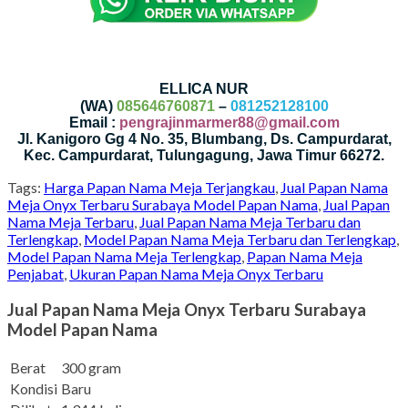
ELLICA NUR
(WA)
085646760871
–
081252128100
Email :
pengrajinmarmer88@gmail.com
Jl. Kanigoro Gg 4 No. 35, Blumbang, Ds. Campurdarat,
Kec. Campurdarat, Tulungagung, Jawa Timur 66272.
Tags:
Harga Papan Nama Meja Terjangkau
,
Jual Papan Nama
Meja Onyx Terbaru Surabaya Model Papan Nama
,
Jual Papan
Nama Meja Terbaru
,
Jual Papan Nama Meja Terbaru dan
Terlengkap
,
Model Papan Nama Meja Terbaru dan Terlengkap
,
Model Papan Nama Meja Terlengkap
,
Papan Nama Meja
Penjabat
,
Ukuran Papan Nama Meja Onyx Terbaru
Jual Papan Nama Meja Onyx Terbaru Surabaya
Model Papan Nama
Berat
300 gram
Kondisi
Baru