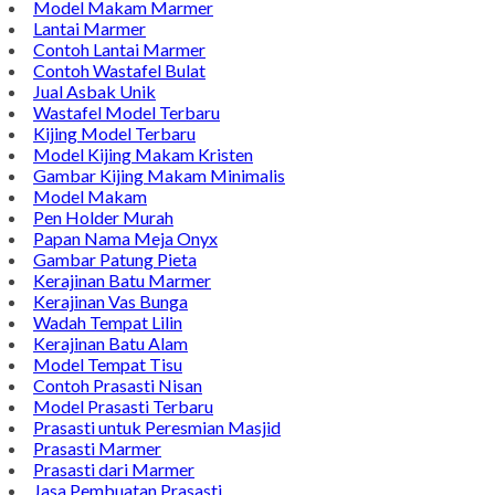
Model Makam Marmer
Lantai Marmer
Contoh Lantai Marmer
Contoh Wastafel Bulat
Jual Asbak Unik
Wastafel Model Terbaru
Kijing Model Terbaru
Model Kijing Makam Kristen
Gambar Kijing Makam Minimalis
Model Makam
Pen Holder Murah
Papan Nama Meja Onyx
Gambar Patung Pieta
Kerajinan Batu Marmer
Kerajinan Vas Bunga
Wadah Tempat Lilin
Kerajinan Batu Alam
Model Tempat Tisu
Contoh Prasasti Nisan
Model Prasasti Terbaru
Prasasti untuk Peresmian Masjid
Prasasti Marmer
Prasasti dari Marmer
Jasa Pembuatan Prasasti