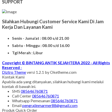
SUPPORT
Silahkan Hubungi Customer Service Kami Di Jam
Kerja Dan Layanan Kami
Senin - Juma'at : 08.00 s/d 21.00
Sabtu - Minggu : 08.00 s/d 16.00
Tgl Merah : Libur
Copyright © BINTANG ANTIK SEJAHTERA 2022 - All Rights
Reserved
-
Diztro Theme
versi 1.2.1 by Oketheme.com
Kontak Kami
Apabila ada yang ditanyakan, silahkan hubungi kami melalui
kontak di bawah ini.
SMS
085646760871
Call Center
085646760871
Whatsapp
Pemesanan
085646760871
Email
pengrajinmarmer88@gmail.com
Produk Quick Order