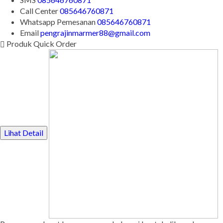
Call Center
085646760871
Whatsapp
Pemesanan
085646760871
Email
pengrajinmarmer88@gmail.com
Produk Quick Order
Lihat Detail