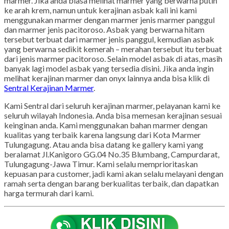
marmer. Jika anda biasa melihat marmer yang berwarna putih
ke arah krem, namun untuk kerajinan asbak kali ini kami
menggunakan marmer dengan marmer jenis marmer panggul
dan marmer jenis pacitoroso. Asbak yang berwarna hitam
tersebut terbuat dari marmer jenis panggul, kemudian asbak
yang berwarna sedikit kemerah – merahan tersebut itu terbuat
dari jenis marmer pacitoroso. Selain model asbak di atas, masih
banyak lagi model asbak yang tersedia disini. Jika anda ingin
melihat kerajinan marmer dan onyx lainnya anda bisa klik di
Sentral Kerajinan Marmer
.
Kami Sentral dari seluruh kerajinan marmer, pelayanan kami ke
seluruh wilayah Indonesia. Anda bisa memesan kerajinan sesuai
keinginan anda. Kami menggunakan bahan marmer dengan
kualitas yang terbaik karena langsung dari Kota Marmer
Tulungagung. Atau anda bisa datang ke gallery kami yang
beralamat Jl.Kanigoro GG.04 No.35 Blumbang, Campurdarat,
Tulungagung-Jawa Timur. Kami selalu memprioritaskan
kepuasan para customer, jadi kami akan selalu melayani dengan
ramah serta dengan barang berkualitas terbaik, dan dapatkan
harga termurah dari kami.