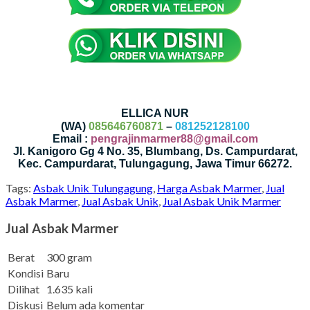
ELLICA NUR
(WA)
085646760871
–
081252128100
Email :
pengrajinmarmer88@gmail.com
Jl. Kanigoro Gg 4 No. 35, Blumbang, Ds. Campurdarat,
Kec. Campurdarat, Tulungagung, Jawa Timur 66272.
Tags:
Asbak Unik Tulungagung
,
Harga Asbak Marmer
,
Jual
Asbak Marmer
,
Jual Asbak Unik
,
Jual Asbak Unik Marmer
Jual Asbak Marmer
Berat
300 gram
Kondisi
Baru
Dilihat
1.635 kali
Diskusi
Belum ada komentar