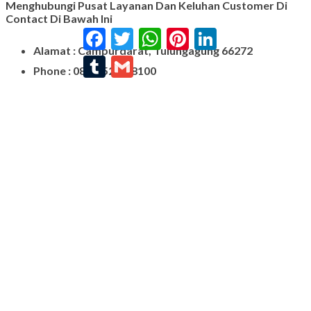
Menghubungi Pusat Layanan Dan Keluhan Customer Di
Contact Di Bawah Ini
Facebook
Twitter
WhatsApp
Pinterest
LinkedIn
Alamat : Campurdarat, Tulungagung 66272
Tumblr
Gmail
Phone : 0812-5212-8100
Email : pengrajinmarme88@gmail.com
Whatsapp : 0856-4676-0871
Model Plakat Vandel Unik
Contoh Vandel
Contoh Nisan Batu Kali
Batu Nisan Granit Hitam
Model Batu Nisan
Kijing Makam Marmer
Nisan Marmer
Prasasti Granit
Jual Prasasti Marmer
Nisan Salib
Jual Prasasti Granit
Nisan Batu Salib Murah
Model Kijing Marmer
Kijing Marmer