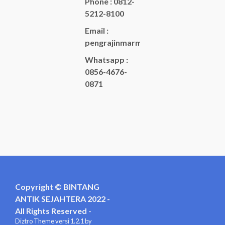
Phone : 0812-
5212-8100
Email :
pengrajinmarme88@gmail.com
Whatsapp :
0856-4676-
0871
Copyright © BINTANG
ANTIK SEJAHTERA 2022 -
All Rights Reserved
-
Diztro Theme
versi 1.2.1 by