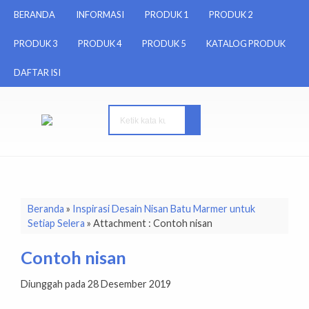
BERANDA
INFORMASI
PRODUK 1
PRODUK 2
PRODUK 3
PRODUK 4
PRODUK 5
KATALOG PRODUK
DAFTAR ISI
Beranda
»
Inspirasi Desain Nisan Batu Marmer untuk
Setiap Selera
» Attachment : Contoh nisan
Contoh nisan
Diunggah pada 28 Desember 2019