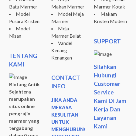
Batu Marmer
Makan Marmer
Marmer Kotak
Model
Model Meja
Makam
Pusara Kristen
Marmer
Kristen Modern
Model
Meja
Nisan
Marmer Bulat
SUPPORT
Vandel
Kenang -
TENTANG
Kenangan
KAMI
Silahkan
Hubungi
CONTACT
Customer
Bintang Antik
INFO
Sejahtera
Service
merupakan
JIKA ANDA
Kami Di Jam
situs online
MERASA
Kerja Dan
pengrajin
KESULITAN
Layanan
marmer yang
UNTUK
Kami
tergabung
MENGHUBUNGI
dalam Group