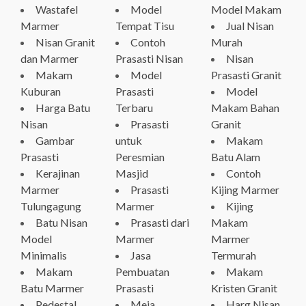
Wastafel
Model
Model Makam
Marmer
Tempat Tisu
Jual Nisan
Nisan Granit
Contoh
Murah
dan Marmer
Prasasti Nisan
Nisan
Makam
Model
Prasasti Granit
Kuburan
Prasasti
Model
Harga Batu
Terbaru
Makam Bahan
Nisan
Prasasti
Granit
Gambar
untuk
Makam
Prasasti
Peresmian
Batu Alam
Kerajinan
Masjid
Contoh
Marmer
Prasasti
Kijing Marmer
Tulungagung
Marmer
Kijing
Batu Nisan
Prasasti dari
Makam
Model
Marmer
Marmer
Minimalis
Jasa
Termurah
Makam
Pembuatan
Makam
Batu Marmer
Prasasti
Kristen Granit
Pedestal
Meja
Harg Nisan