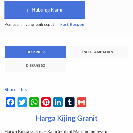
Hubungi Kami
Pemesanan yang lebih cepat!
Fast Respon
DESKRIPSI
INFO TAMBAHAN
DISKUSI (0)
Share This :
Facebook
Twitter
WhatsApp
Pinterest
LinkedIn
Tumblr
Gmail
Harga Kijing Granit
Harga Kijing Granit – Kami Sentral Marmer melayani