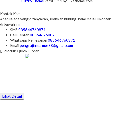
Diztro Theme
versi 1.2.1 by Oketheme.com
Kontak Kami
Apabila ada yang ditanyakan, silahkan hubungi kami melalui kontak
di bawah ini.
SMS
085646760871
Call Center
085646760871
Whatsapp
Pemesanan
085646760871
Email
pengrajinmarmer88@gmail.com
Produk Quick Order
Lihat Detail