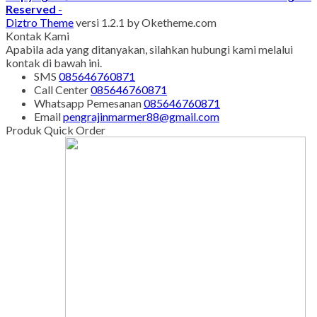
Reserved
-
Diztro Theme
versi 1.2.1 by Oketheme.com
Kontak Kami
Apabila ada yang ditanyakan, silahkan hubungi kami melalui
kontak di bawah ini.
SMS
085646760871
Call Center
085646760871
Whatsapp
Pemesanan
085646760871
Email
pengrajinmarmer88@gmail.com
Produk Quick Order