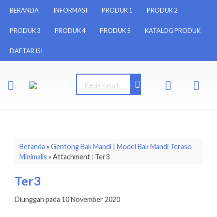
BERANDA
INFORMASI
PRODUK 1
PRODUK 2
PRODUK 3
PRODUK 4
PRODUK 5
KATALOG PRODUK
DAFTAR ISI
Beranda
»
Gentong Bak Mandi | Model Bak Mandi Teraso
Minimalis
» Attachment : Ter3
Ter3
Diunggah pada 10 November 2020