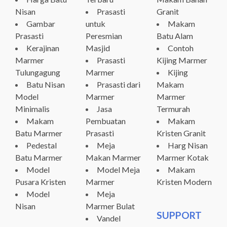
Nisan
Prasasti
Granit
Gambar
untuk
Makam
Prasasti
Peresmian
Batu Alam
Kerajinan
Masjid
Contoh
Marmer
Prasasti
Kijing Marmer
Tulungagung
Marmer
Kijing
Batu Nisan
Prasasti dari
Makam
Model
Marmer
Marmer
Minimalis
Jasa
Termurah
Makam
Pembuatan
Makam
Batu Marmer
Prasasti
Kristen Granit
Pedestal
Meja
Harg Nisan
Batu Marmer
Makan Marmer
Marmer Kotak
Model
Model Meja
Makam
Pusara Kristen
Marmer
Kristen Modern
Model
Meja
Nisan
Marmer Bulat
SUPPORT
Vandel