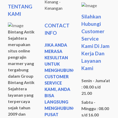
Kenang -
TENTANG
Kenangan
KAMI
Silahkan
Hubungi
CONTACT
Customer
Bintang Antik
INFO
Sejahtera
Service
merupakan
JIKA ANDA
Kami Di Jam
situs online
MERASA
Kerja Dan
pengrajin
KESULITAN
Layanan
marmer yang
UNTUK
Kami
tergabung
MENGHUBUNGI
dalam Group
CUSTOMER
Senin - Juma'at
Bintang Antik
SERVICE
: 08.00 s/d
Sejahtera
KAMI, ANDA
21.00
layanan yang
BISA
terpercaya
LANGSUNG
Sabtu -
sejak tahun
MENGHUBUNGI
Minggu : 08.00
2009 dan
PUSAT
s/d 16.00