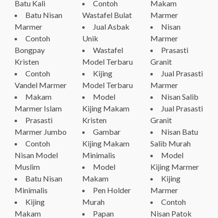
Batu Kali
Contoh
Makam
Batu Nisan
Wastafel Bulat
Marmer
Marmer
Jual Asbak
Nisan
Contoh
Unik
Marmer
Bongpay
Wastafel
Prasasti
Kristen
Model Terbaru
Granit
Contoh
Kijing
Jual Prasasti
Vandel Marmer
Model Terbaru
Marmer
Makam
Model
Nisan Salib
Marmer Islam
Kijing Makam
Jual Prasasti
Prasasti
Kristen
Granit
Marmer Jumbo
Gambar
Nisan Batu
Contoh
Kijing Makam
Salib Murah
Nisan Model
Minimalis
Model
Muslim
Model
Kijing Marmer
Batu Nisan
Makam
Kijing
Minimalis
Pen Holder
Marmer
Kijing
Murah
Contoh
Makam
Papan
Nisan Patok