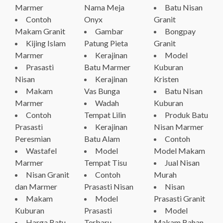
Marmer
Nama Meja
Batu Nisan
Contoh
Onyx
Granit
Makam Granit
Gambar
Bongpay
Kijing Islam
Patung Pieta
Granit
Marmer
Kerajinan
Model
Prasasti
Batu Marmer
Kuburan
Nisan
Kerajinan
Kristen
Makam
Vas Bunga
Batu Nisan
Marmer
Wadah
Kuburan
Contoh
Tempat Lilin
Produk Batu
Prasasti
Kerajinan
Nisan Marmer
Peresmian
Batu Alam
Contoh
Wastafel
Model
Model Makam
Marmer
Tempat Tisu
Jual Nisan
Nisan Granit
Contoh
Murah
dan Marmer
Prasasti Nisan
Nisan
Makam
Model
Prasasti Granit
Kuburan
Prasasti
Model
Harga Batu
Terbaru
Makam Bahan