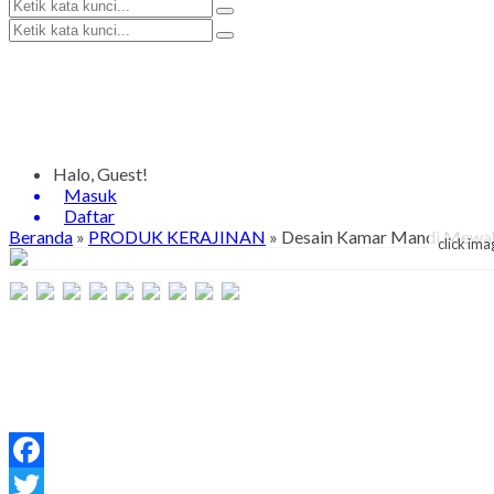
Halo, Guest!
Masuk
Daftar
Beranda
»
PRODUK KERAJINAN
»
Desain Kamar Mandi Mewah
click ima
Facebook