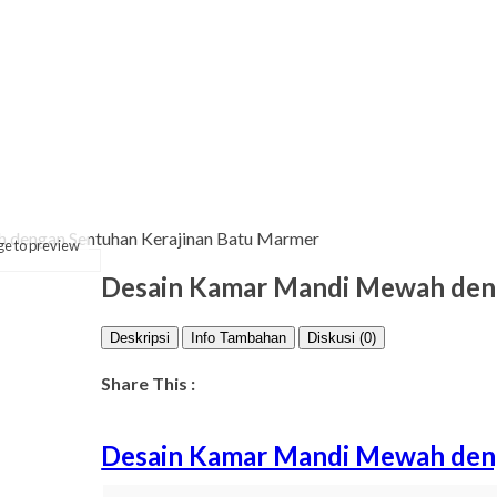
 dengan Sentuhan Kerajinan Batu Marmer
ge to preview
Desain Kamar Mandi Mewah den
Deskripsi
Info Tambahan
Diskusi (0)
Share This :
Desain Kamar Mandi Mewah den