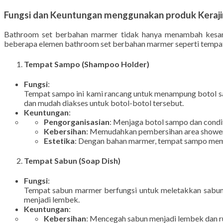
Lihat Juga :
Inspirasi Nisan batu Kali dari Batu Alam 
Fungsi dan Keuntungan menggunakan produk Keraj
Bathroom set berbahan marmer tidak hanya menambah kesan m
beberapa elemen bathroom set berbahan marmer seperti tempat 
Tempat Sampo (Shampoo Holder)
Fungsi
:
Tempat sampo ini kami rancang untuk menampung botol sam
dan mudah diakses untuk botol-botol tersebut.
Keuntungan
:
Pengorganisasian
: Menjaga botol sampo dan condi
Kebersihan
: Memudahkan pembersihan area shower k
Estetika
: Dengan bahan marmer, tempat sampo memb
Tempat Sabun (Soap Dish)
Fungsi
:
Tempat sabun marmer berfungsi untuk meletakkan sabun ba
menjadi lembek.