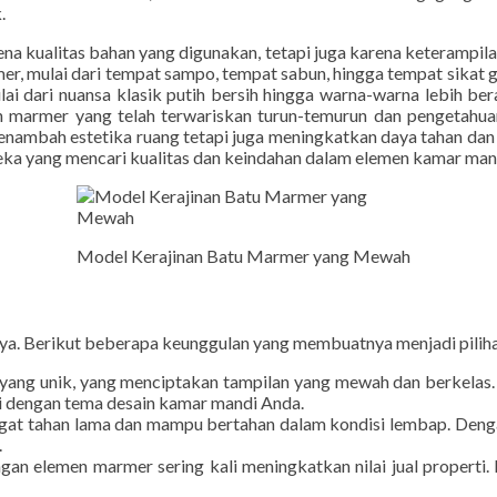
tinggi. Salah satu karya unggulan dari pengrajin marmer Tulu
interior kamar mandi, bathroom set marmer dari Tulungagung me
.
na kualitas bahan yang digunakan, tetapi juga karena keterampi
er, mulai dari tempat sampo, tempat sabun, hingga tempat sikat gig
 dari nuansa klasik putih bersih hingga warna-warna lebih ber
marmer yang telah terwariskan turun-temurun dan pengetahuan
enambah estetika ruang tetapi juga meningkatkan daya tahan d
mereka yang mencari kualitas dan keindahan dalam elemen kamar ma
Model Kerajinan Batu Marmer yang Mewah
nnya. Berikut beberapa keunggulan yang membuatnya menjadi pili
ang unik, yang menciptakan tampilan yang mewah dan berkelas. Va
i dengan tema desain kamar mandi Anda.
gat tahan lama dan mampu bertahan dalam kondisi lembap. Denga
.