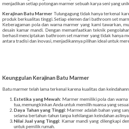
menjadi pusat produksi
Kerajinan Batu Marmer
berkualitas 
estetika dengan fungsionalitas superior. Dalam dunia desain 
menjadikan setiap potongan marmer sebuah karya seni yang unik
Kerajinan Batu Marmer
Tulungagung tidak hanya terkenal kare
produk berkualitas tinggi. Setiap elemen dari bathroom set marm
Keberagaman pola dan warna marmer yang kami tawarkan, mulai
desain kamar mandi. Dengan memanfaatkan teknik pengolahan 
berhasil menciptakan bathroom set marmer yang tidak hanya m
antara tradisi dan inovasi, menjadikannya pilihan ideal untuk 
Keunggulan Kerajinan Batu Marmer
Batu marmer telah lama terkenal karena kualitas dan keindaha
Estetika yang Mewah
: Marmer memiliki pola dan warna y
tua, memungkinkan Anda untuk memilih nuansa yang sesua
Daya Tahan yang Tinggi
: Marmer adalah bahan yang san
selama bertahun-tahun tanpa kehilangan keindahan aslinya