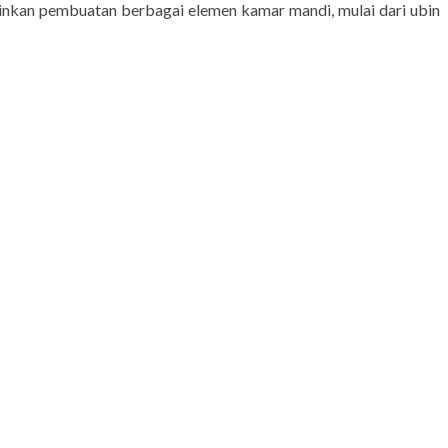
otensi peningkatan nilai ini menjadikannya investasi yang bijak
nkan pembuatan berbagai elemen kamar mandi, mulai dari ubin