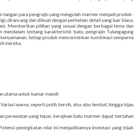
ngagung adalah bathroom set marmer yang memadukan keindahan
nonjol karena keahlian dan dedikasi para pengrajin lokal yang
lan tangan para pengrajin yang mengolah marmer menjadi produk-
i, dirancang dan dibuat dengan perhatian detail yang luar biasa.
ani. Memberikan pilihan yang sesuai dengan berbagai tema dan
 mendalam tentang karakteristik batu, pengrajin Tulungagung
an kenyamanan. Setiap produk mencerminkan kombinasi sempurna
ndi mereka.
han utama untuk kamar mandi:
riasi warna, seperti putih bersih, abu-abu lembut, hingga hijau
n perawatan yang tepat, kerajinan batu marmer dapat bertahan