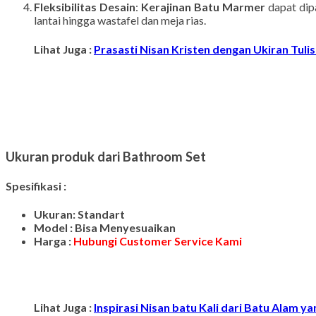
Nilai Jual yang Tinggi
: Kamar mandi yang dilengkapi deng
untuk pemilik rumah.
Fleksibilitas Desain
:
Kerajinan Batu Marmer
dapat dip
lantai hingga wastafel dan meja rias.
Lihat Juga :
Prasasti Nisan Kristen dengan Ukiran Tuli
Ukuran produk dari Bathroom Set
Spesifikasi :
Ukuran: Standart
Model : Bisa Menyesuaikan
Harga :
Hubungi Customer Service Kami