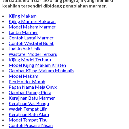
terdapat lebih dari 50 orang pengrajin yang memiliki
keahlian tersendiri dibidang pengolahan marmer.
Kijing Makam
Kijing Marmer Bokoran
Model Makam Marmer
Lantai Marmer
Contoh Lantai Marmer
Contoh Wastafel Bulat
Jual Asbak Unik
Wastafel Model Terbaru
Kijing Model Terbaru
Model Kijing Makam Kristen
Gambar Kijing Makam Minimalis
Model Makam
Pen Holder Murah
Papan Nama Meja Onyx
Gambar Patung Pieta
Kerajinan Batu Marmer
Kerajinan Vas Bunga
Wadah Tempat Lilin
Kerajinan Batu Alam
Model Tempat Tisu
Contoh Prasasti Nisan