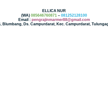
ELLICA NUR
(WA)
085646760871
–
081252128100
Email :
pengrajinmarmer88@gmail.com
35, Blumbang, Ds. Campurdarat, Kec. Campurdarat, Tulunga