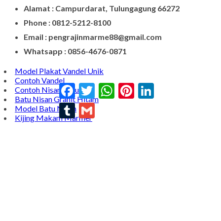
Alamat : Campurdarat, Tulungagung 66272
Phone : 0812-5212-8100
Email : pengrajinmarme88@gmail.com
Whatsapp : 0856-4676-0871
Model Plakat Vandel Unik
Contoh Vandel
Facebook
Twitter
WhatsApp
Pinterest
LinkedIn
Contoh Nisan Batu Kali
Batu Nisan Granit Hitam
Tumblr
Gmail
Model Batu Nisan
Kijing Makam Marmer
Nisan Marmer
Prasasti Granit
Jual Prasasti Marmer
Nisan Salib
Jual Prasasti Granit
Nisan Batu Salib Murah
Model Kijing Marmer
Kijing Marmer
Contoh Nisan Patok
Batu Nisan Granit
Bongpay Granit