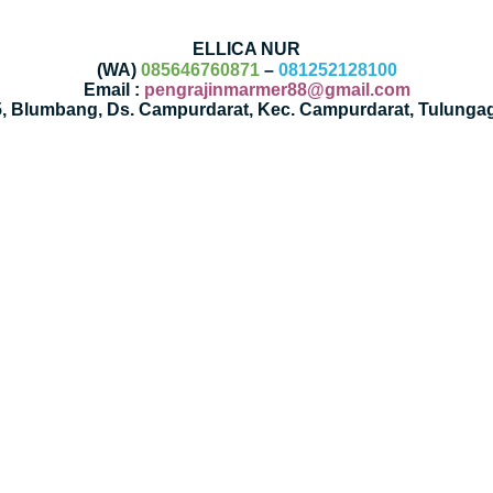
ELLICA NUR
(WA)
085646760871
–
081252128100
Email :
pengrajinmarmer88@gmail.com
35, Blumbang, Ds. Campurdarat, Kec. Campurdarat, Tulunga