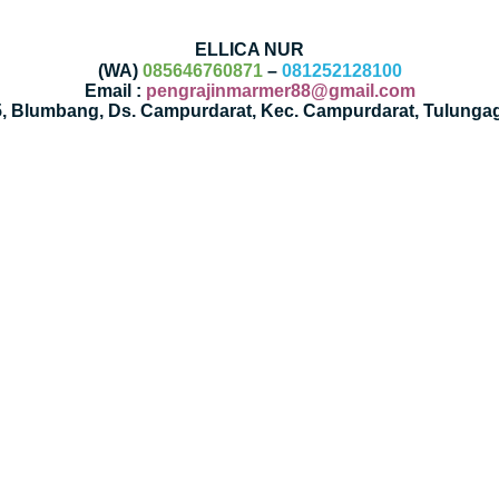
ELLICA NUR
(WA)
085646760871
–
081252128100
Email :
pengrajinmarmer88@gmail.com
35, Blumbang, Ds. Campurdarat, Kec. Campurdarat, Tulunga