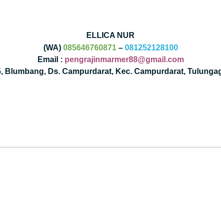
ELLICA NUR
(WA)
085646760871
–
081252128100
Email :
pengrajinmarmer88@gmail.com
35, Blumbang, Ds. Campurdarat, Kec. Campurdarat, Tulunga