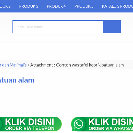
DUK 2
PRODUK 3
PRODUK 4
PRODUK 5
KATALOG PROD
 dan Minimalis
» Attachment : Contoh wastafel keprik batuan alam
atuan alam