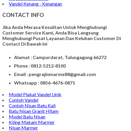
Kerajinan Vas Bunga
Wadah Tempat Lilin
Kerajinan Batu Alam
Model Tempat Tisu
Contoh Prasasti Nisan
Model Prasasti Terbaru
Prasasti untuk Peresmian Masjid
Prasasti Marmer
Prasasti dari Marmer
Jasa Pembuatan Prasasti
Meja Makan Marmer
Model Meja Marmer
Meja Marmer Bulat
Vandel Kenang - Kenangan
CONTACT INFO
Jika Anda Merasa Kesulitan Untuk Menghubungi
Customer Service Kami, Anda Bisa Langsung
Menghubungi Pusat Layanan Dan Keluhan Customer Di
Contact Di Bawah Ini
Alamat : Campurdarat, Tulungagung 66272