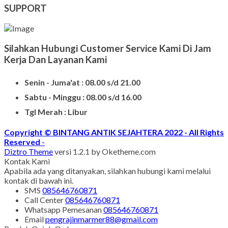
Batu Nisan Kuburan
Produk Batu Nisan Marmer
Contoh Model Makam
Jual Nisan Murah
Nisan Prasasti Granit
Model Makam Bahan Granit
Makam Batu Alam
Contoh Kijing Marmer
Kijing Makam Marmer Termurah
Makam Kristen Granit
Harg Nisan Marmer Kotak
Makam Kristen Modern
SUPPORT
Silahkan Hubungi Customer Service Kami Di Jam
Kerja Dan Layanan Kami
Senin - Juma'at : 08.00 s/d 21.00
Sabtu - Minggu : 08.00 s/d 16.00