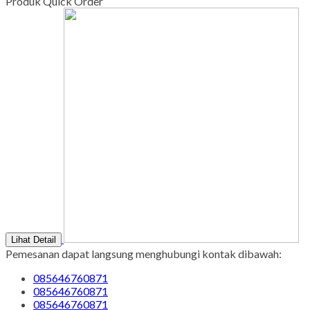
Tgl Merah : Libur
Copyright © BINTANG ANTIK SEJAHTERA 2022 - All Rights
Reserved
-
Diztro Theme
versi 1.2.1 by Oketheme.com
Kontak Kami
Apabila ada yang ditanyakan, silahkan hubungi kami melalui
kontak di bawah ini.
SMS
085646760871
Call Center
085646760871
Whatsapp
Pemesanan
085646760871
Email
pengrajinmarmer88@gmail.com
Produk Quick Order