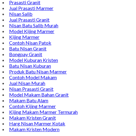
Phone : 0812-5212-8100
Email : pengrajinmarme88@gmail.com
Whatsapp : 0856-4676-0871
Model Plakat Vandel Unik
Contoh Vandel
Contoh Nisan Batu Kali
Batu Nisan Granit Hitam
Model Batu Nisan
Kijing Makam Marmer
Nisan Marmer
Prasasti Granit
Jual Prasasti Marmer
Nisan Salib
Jual Prasasti Granit
Nisan Batu Salib Murah
Model Kijing Marmer
Kijing Marmer
Contoh Nisan Patok
Batu Nisan Granit
Bongpay Granit
Model Kuburan Kristen