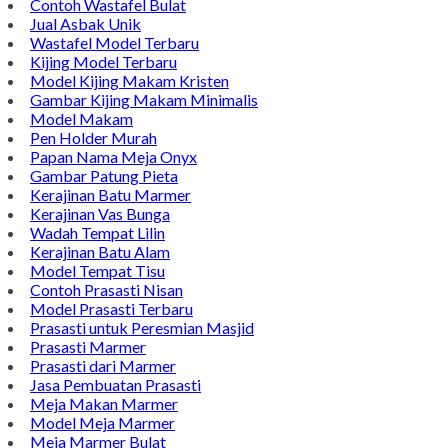
Bintang Antik Sejahtera merupakan situs online pengrajin
marmer yang tergabung dalam Group Bintang Antik
Sejahtera layanan yang terpercaya sejak tahun 2009 dan
terdapat lebih dari 50 orang pengrajin yang memiliki
keahlian tersendiri dibidang pengolahan marmer.
Kijing Makam
Kijing Marmer Bokoran
Model Makam Marmer
Lantai Marmer
Contoh Lantai Marmer
Contoh Wastafel Bulat
Jual Asbak Unik
Wastafel Model Terbaru
Kijing Model Terbaru
Model Kijing Makam Kristen
Gambar Kijing Makam Minimalis
Model Makam
Pen Holder Murah
Papan Nama Meja Onyx
Gambar Patung Pieta
Kerajinan Batu Marmer