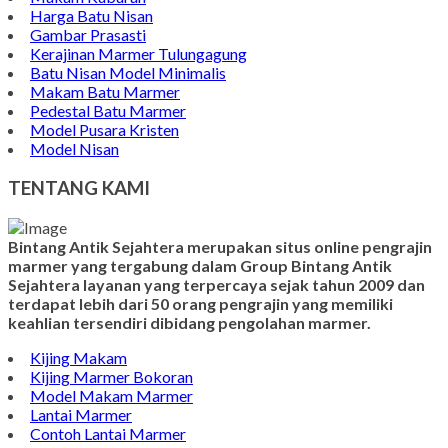
Makam Marmer Islam
Prasasti Marmer Jumbo
Contoh Nisan Model Muslim
Batu Nisan Minimalis
Kijing Makam Marmer
Contoh Makam Granit
Kijing Islam Marmer
Prasasti Nisan
Makam Marmer
Contoh Prasasti Peresmian
Wastafel Marmer
Nisan Granit dan Marmer
Makam Kuburan
Harga Batu Nisan
Gambar Prasasti
Kerajinan Marmer Tulungagung
Batu Nisan Model Minimalis
Makam Batu Marmer
Pedestal Batu Marmer
Model Pusara Kristen
Model Nisan
TENTANG KAMI