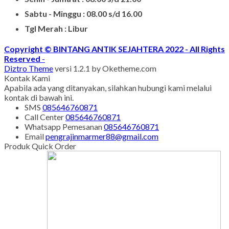
Sabtu - Minggu : 08.00 s/d 16.00
Tgl Merah : Libur
Copyright © BINTANG ANTIK SEJAHTERA 2022 - All Rights
Reserved
-
Diztro Theme
versi 1.2.1 by Oketheme.com
Kontak Kami
Apabila ada yang ditanyakan, silahkan hubungi kami melalui
kontak di bawah ini.
SMS
085646760871
Call Center
085646760871
Whatsapp
Pemesanan
085646760871
Email
pengrajinmarmer88@gmail.com
Produk Quick Order