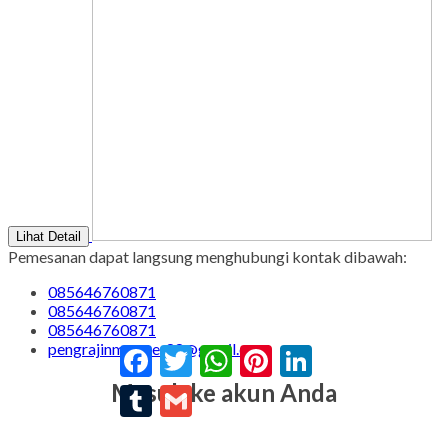
Lihat Detail
Pemesanan dapat langsung menghubungi kontak dibawah:
085646760871
085646760871
085646760871
pengrajinmarmer88@gmail.com
Facebook
Twitter
WhatsApp
Pinterest
LinkedIn
Masuk ke akun Anda
Tumblr
Gmail
Selamat datang kembali, silahkan login ke akun Anda.