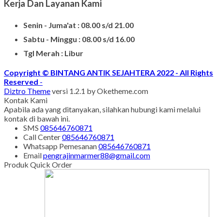
Kerja Dan Layanan Kami
Senin - Juma'at : 08.00 s/d 21.00
Sabtu - Minggu : 08.00 s/d 16.00
Tgl Merah : Libur
Copyright © BINTANG ANTIK SEJAHTERA 2022 - All Rights
Reserved
-
Diztro Theme
versi 1.2.1 by Oketheme.com
Kontak Kami
Apabila ada yang ditanyakan, silahkan hubungi kami melalui
kontak di bawah ini.
SMS
085646760871
Call Center
085646760871
Whatsapp
Pemesanan
085646760871
Email
pengrajinmarmer88@gmail.com
Produk Quick Order