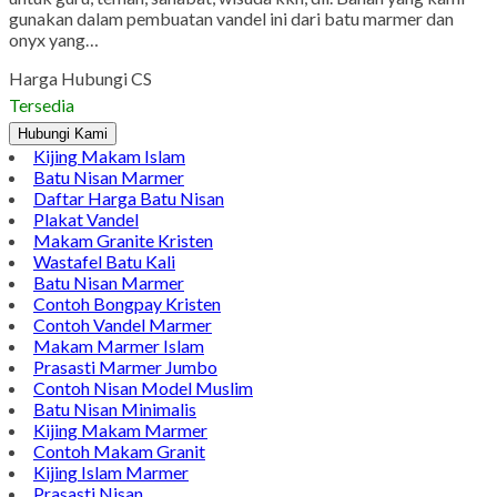
WhatsApp
Pinterest
LinkedIn
Tumblr
Gmail
Penjual Vandel Marmer | Model Plakat Marmer Unik dan
Minimalis Penjual Vandel Marmer | Model Plakat Marmer Unik
dan Minimalis. Berikut ini salah satu kerajinan yang bisa di
gunakan untuk souvenir maupun untuk kenang-kenanangan
untuk guru, teman, sahabat, wisuda kkn, dll. Bahan yang kami
gunakan dalam pembuatan vandel ini dari batu marmer dan
onyx yang…
Harga Hubungi CS
Tersedia
Hubungi Kami
Kijing Makam Islam
Batu Nisan Marmer
Daftar Harga Batu Nisan
Plakat Vandel