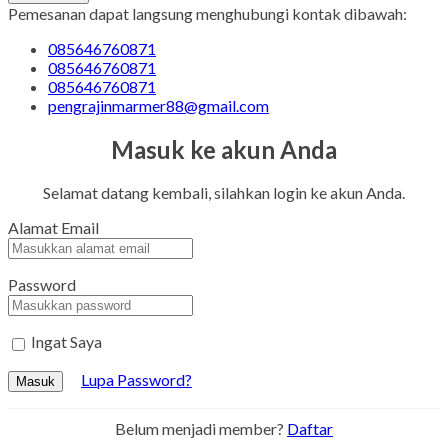
Lihat Detail
Pemesanan dapat langsung menghubungi kontak dibawah:
085646760871
085646760871
085646760871
pengrajinmarmer88@gmail.com
Facebook
Twitter
WhatsApp
Pinterest
LinkedIn
Masuk ke akun Anda
Tumblr
Gmail
Selamat datang kembali, silahkan login ke akun Anda.