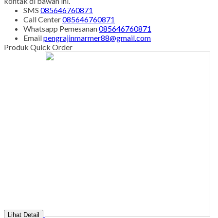
Kerja Dan Layanan Kami
Senin - Juma'at : 08.00 s/d 21.00
Sabtu - Minggu : 08.00 s/d 16.00
Tgl Merah : Libur
Copyright © BINTANG ANTIK SEJAHTERA 2022 - All Rights
Reserved
-
Diztro Theme
versi 1.2.1 by Oketheme.com
Kontak Kami
Apabila ada yang ditanyakan, silahkan hubungi kami melalui
kontak di bawah ini.
SMS
085646760871
Call Center
085646760871
Whatsapp
Pemesanan
085646760871
Email
pengrajinmarmer88@gmail.com
Produk Quick Order