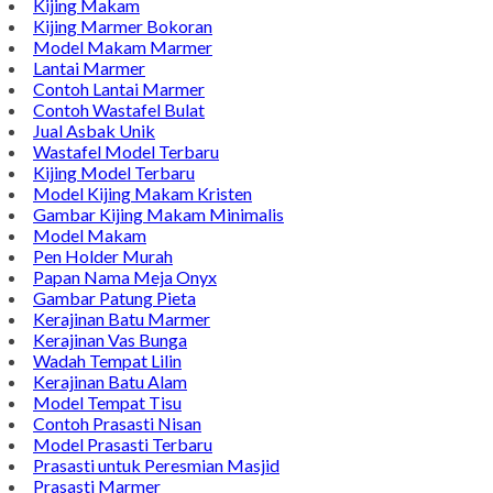
Model Pusara Kristen
Model Nisan
TENTANG KAMI
Bintang Antik Sejahtera merupakan situs online pengrajin
marmer yang tergabung dalam Group Bintang Antik
Sejahtera layanan yang terpercaya sejak tahun 2009 dan
terdapat lebih dari 50 orang pengrajin yang memiliki
keahlian tersendiri dibidang pengolahan marmer.
Kijing Makam
Kijing Marmer Bokoran
Model Makam Marmer
Lantai Marmer
Contoh Lantai Marmer
Contoh Wastafel Bulat
Jual Asbak Unik
Wastafel Model Terbaru
Kijing Model Terbaru
Model Kijing Makam Kristen
Gambar Kijing Makam Minimalis