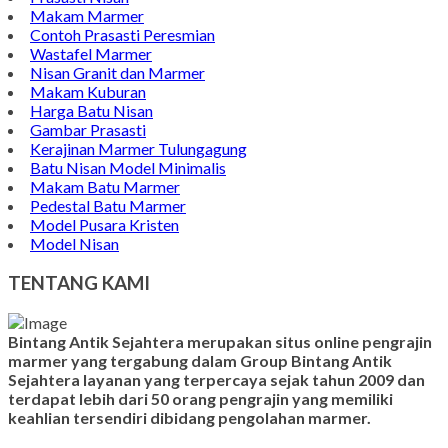
Makam Granite Kristen
Wastafel Batu Kali
Batu Nisan Marmer
Contoh Bongpay Kristen
Contoh Vandel Marmer
Makam Marmer Islam
Prasasti Marmer Jumbo
Contoh Nisan Model Muslim
Batu Nisan Minimalis
Kijing Makam Marmer
Contoh Makam Granit
Kijing Islam Marmer
Prasasti Nisan
Makam Marmer
Contoh Prasasti Peresmian
Wastafel Marmer
Nisan Granit dan Marmer
Makam Kuburan
Harga Batu Nisan
Gambar Prasasti
Kerajinan Marmer Tulungagung
Batu Nisan Model Minimalis
Makam Batu Marmer
Pedestal Batu Marmer