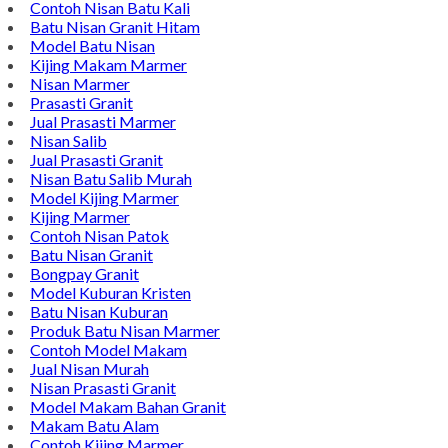
Menghubungi Pusat Layanan Dan Keluhan Customer Di
Contact Di Bawah Ini
Alamat : Campurdarat, Tulungagung 66272
Phone : 0812-5212-8100
Email : pengrajinmarme88@gmail.com
Whatsapp : 0856-4676-0871
Model Plakat Vandel Unik
Contoh Vandel
Contoh Nisan Batu Kali
Batu Nisan Granit Hitam
Model Batu Nisan
Kijing Makam Marmer
Nisan Marmer
Prasasti Granit
Jual Prasasti Marmer
Nisan Salib
Jual Prasasti Granit
Nisan Batu Salib Murah
Model Kijing Marmer