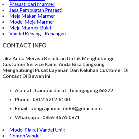
Model Makam
Pen Holder Murah
Papan Nama Meja Onyx
Gambar Patung Pieta
Kerajinan Batu Marmer
Kerajinan Vas Bunga
Wadah Tempat Lilin
Kerajinan Batu Alam
Model Tempat Tisu
Contoh Prasasti Nisan
Model Prasasti Terbaru
Prasasti untuk Peresmian Masjid
Prasasti Marmer
Prasasti dari Marmer
Jasa Pembuatan Prasasti
Meja Makan Marmer
Model Meja Marmer
Meja Marmer Bulat
Vandel Kenang - Kenangan
CONTACT INFO
Jika Anda Merasa Kesulitan Untuk Menghubungi
Customer Service Kami, Anda Bisa Langsung