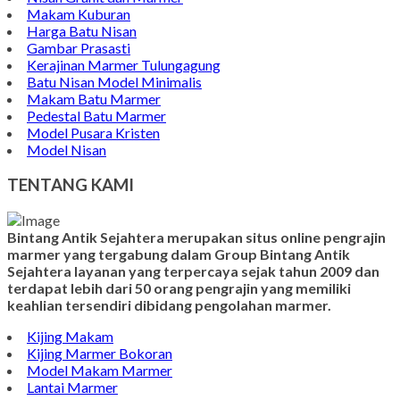
Contoh Vandel Marmer
Makam Marmer Islam
Prasasti Marmer Jumbo
Contoh Nisan Model Muslim
Batu Nisan Minimalis
Kijing Makam Marmer
Contoh Makam Granit
Kijing Islam Marmer
Prasasti Nisan
Makam Marmer
Contoh Prasasti Peresmian
Wastafel Marmer
Nisan Granit dan Marmer
Makam Kuburan
Harga Batu Nisan
Gambar Prasasti
Kerajinan Marmer Tulungagung
Batu Nisan Model Minimalis
Makam Batu Marmer
Pedestal Batu Marmer
Model Pusara Kristen
Model Nisan
TENTANG KAMI