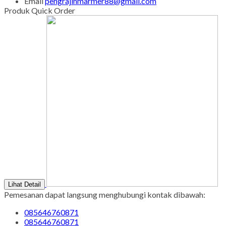
Sabtu - Minggu : 08.00 s/d 16.00
Tgl Merah : Libur
Copyright © BINTANG ANTIK SEJAHTERA 2022 - All Rights
Reserved
-
Diztro Theme
versi 1.2.1 by Oketheme.com
Kontak Kami
Apabila ada yang ditanyakan, silahkan hubungi kami melalui
kontak di bawah ini.
SMS
085646760871
Call Center
085646760871
Whatsapp
Pemesanan
085646760871
Email
pengrajinmarmer88@gmail.com
Produk Quick Order