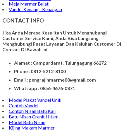
Kerajinan Batu Marmer
Kerajinan Vas Bunga
Wadah Tempat Lilin
Kerajinan Batu Alam
Model Tempat Tisu
Contoh Prasasti Nisan
Model Prasasti Terbaru
Prasasti untuk Peresmian Masjid
Prasasti Marmer
Prasasti dari Marmer
Jasa Pembuatan Prasasti
Meja Makan Marmer
Model Meja Marmer
Meja Marmer Bulat
Vandel Kenang - Kenangan
CONTACT INFO
Jika Anda Merasa Kesulitan Untuk Menghubungi
Customer Service Kami, Anda Bisa Langsung
Menghubungi Pusat Layanan Dan Keluhan Customer Di
Contact Di Bawah Ini