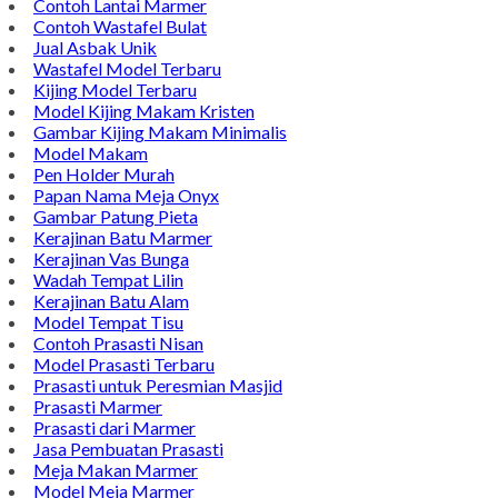
Bintang Antik Sejahtera merupakan situs online pengrajin
marmer yang tergabung dalam Group Bintang Antik
Sejahtera layanan yang terpercaya sejak tahun 2009 dan
terdapat lebih dari 50 orang pengrajin yang memiliki
keahlian tersendiri dibidang pengolahan marmer.
Kijing Makam
Kijing Marmer Bokoran
Model Makam Marmer
Lantai Marmer
Contoh Lantai Marmer
Contoh Wastafel Bulat
Jual Asbak Unik
Wastafel Model Terbaru
Kijing Model Terbaru
Model Kijing Makam Kristen
Gambar Kijing Makam Minimalis
Model Makam
Pen Holder Murah
Papan Nama Meja Onyx
Gambar Patung Pieta