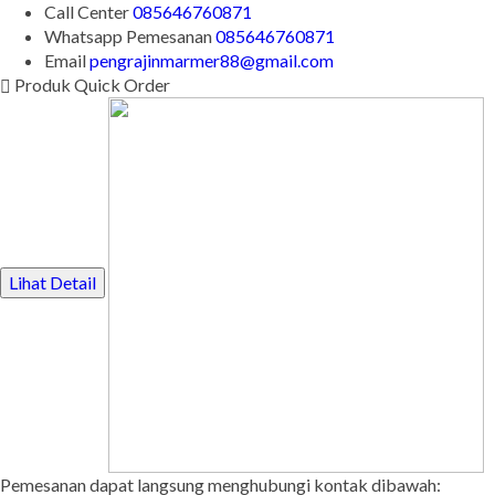
SMS
085646760871
Call Center
085646760871
Whatsapp
Pemesanan
085646760871
Email
pengrajinmarmer88@gmail.com
Produk Quick Order
Lihat Detail