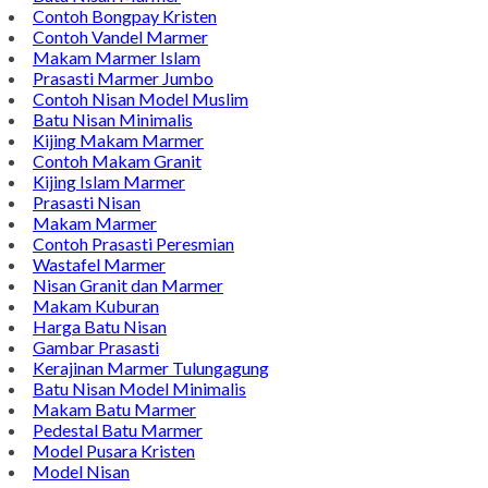
Wastafel Batu Kali
Batu Nisan Marmer
Contoh Bongpay Kristen
Contoh Vandel Marmer
Makam Marmer Islam
Prasasti Marmer Jumbo
Contoh Nisan Model Muslim
Batu Nisan Minimalis
Kijing Makam Marmer
Contoh Makam Granit
Kijing Islam Marmer
Prasasti Nisan
Makam Marmer
Contoh Prasasti Peresmian
Wastafel Marmer
Nisan Granit dan Marmer
Makam Kuburan
Harga Batu Nisan
Gambar Prasasti
Kerajinan Marmer Tulungagung
Batu Nisan Model Minimalis
Makam Batu Marmer
Pedestal Batu Marmer
Model Pusara Kristen