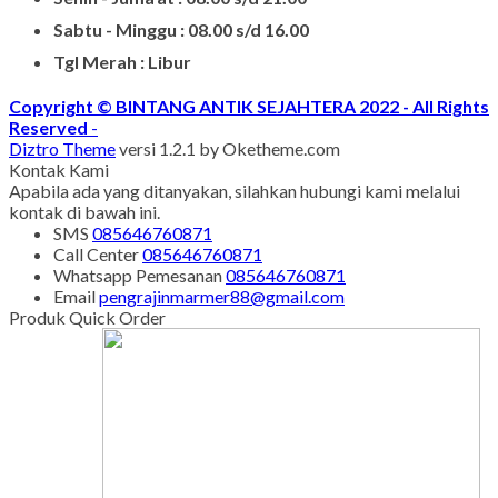
Senin - Juma'at : 08.00 s/d 21.00
Sabtu - Minggu : 08.00 s/d 16.00
Tgl Merah : Libur
Copyright © BINTANG ANTIK SEJAHTERA 2022 - All Rights
Reserved
-
Diztro Theme
versi 1.2.1 by Oketheme.com
Kontak Kami
Apabila ada yang ditanyakan, silahkan hubungi kami melalui
kontak di bawah ini.
SMS
085646760871
Call Center
085646760871
Whatsapp
Pemesanan
085646760871
Email
pengrajinmarmer88@gmail.com
Produk Quick Order