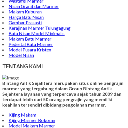
Contoh Bongpay Kristen
Contoh Vandel Marmer
Makam Marmer Islam
Prasasti Marmer Jumbo
Contoh Nisan Model Muslim
Batu Nisan Minimalis
Kijing Makam Marmer
Contoh Makam Granit
Kijing Islam Marmer
Prasasti Nisan
Makam Marmer
Contoh Prasasti Peresmian
Wastafel Marmer
Nisan Granit dan Marmer
Makam Kuburan
Harga Batu Nisan
Gambar Prasasti
Kerajinan Marmer Tulungagung
Batu Nisan Model Minimalis
Makam Batu Marmer
Pedestal Batu Marmer
Model Pusara Kristen
Model Nisan