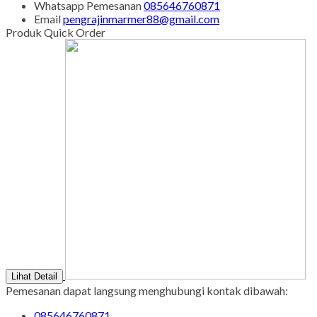
Sabtu - Minggu : 08.00 s/d 16.00
Tgl Merah : Libur
Copyright © BINTANG ANTIK SEJAHTERA 2022 - All Rights
Reserved
-
Diztro Theme
versi 1.2.1 by Oketheme.com
Kontak Kami
Apabila ada yang ditanyakan, silahkan hubungi kami melalui
kontak di bawah ini.
SMS
085646760871
Call Center
085646760871
Whatsapp
Pemesanan
085646760871
Email
pengrajinmarmer88@gmail.com
Produk Quick Order