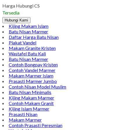
Pinterest
LinkedIn
Tumblr
Gmail
Jual Nisan Terbaru Jasa Pembuatan Prasasti Nisan Jual Nisan
Terbaru Jasa Pembuatan Prasasti Nisan. Kami menyediakan
jasa pembauatn prasasti nisan yang berbahan batu granit dan
marmer tentunya dengan kwalitas terbaik dengan bahan pilihan
terbiak menjadikan prasasti nisan kami terlihat bagus. Nisan
prasasti sebuah prassati yang berguna sevbagai penanda di
tempat pemakaman. Jadi untuk yang ingin…
Harga Hubungi CS
Tersedia
Hubungi Kami
Kijing Makam Islam
Batu Nisan Marmer
Daftar Harga Batu Nisan
Plakat Vandel
Makam Granite Kristen
Wastafel Batu Kali
Batu Nisan Marmer