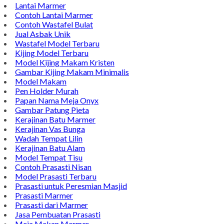
TENTANG KAMI
Bintang Antik Sejahtera merupakan situs online pengrajin
marmer yang tergabung dalam Group Bintang Antik
Sejahtera layanan yang terpercaya sejak tahun 2009 dan
terdapat lebih dari 50 orang pengrajin yang memiliki
keahlian tersendiri dibidang pengolahan marmer.
Kijing Makam
Kijing Marmer Bokoran
Model Makam Marmer
Lantai Marmer
Contoh Lantai Marmer
Contoh Wastafel Bulat
Jual Asbak Unik
Wastafel Model Terbaru
Kijing Model Terbaru
Model Kijing Makam Kristen
Gambar Kijing Makam Minimalis
Model Makam
Pen Holder Murah
Papan Nama Meja Onyx