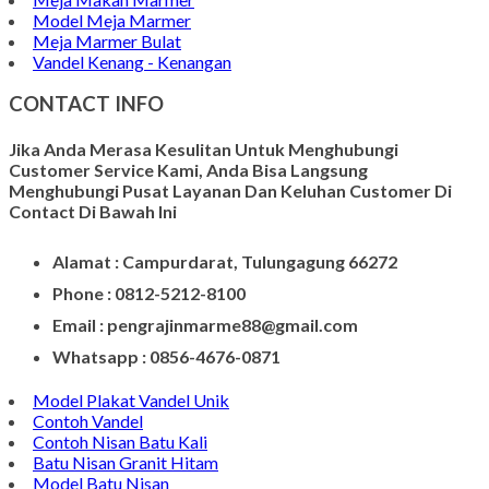
Gambar Patung Pieta
Kerajinan Batu Marmer
Kerajinan Vas Bunga
Wadah Tempat Lilin
Kerajinan Batu Alam
Model Tempat Tisu
Contoh Prasasti Nisan
Model Prasasti Terbaru
Prasasti untuk Peresmian Masjid
Prasasti Marmer
Prasasti dari Marmer
Jasa Pembuatan Prasasti
Meja Makan Marmer
Model Meja Marmer
Meja Marmer Bulat
Vandel Kenang - Kenangan
CONTACT INFO
Jika Anda Merasa Kesulitan Untuk Menghubungi
Customer Service Kami, Anda Bisa Langsung
Menghubungi Pusat Layanan Dan Keluhan Customer Di
Contact Di Bawah Ini