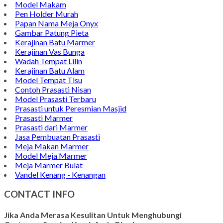
Jual Asbak Unik
Wastafel Model Terbaru
Kijing Model Terbaru
Model Kijing Makam Kristen
Gambar Kijing Makam Minimalis
Model Makam
Pen Holder Murah
Papan Nama Meja Onyx
Gambar Patung Pieta
Kerajinan Batu Marmer
Kerajinan Vas Bunga
Wadah Tempat Lilin
Kerajinan Batu Alam
Model Tempat Tisu
Contoh Prasasti Nisan
Model Prasasti Terbaru
Prasasti untuk Peresmian Masjid
Prasasti Marmer
Prasasti dari Marmer
Jasa Pembuatan Prasasti
Meja Makan Marmer
Model Meja Marmer
Meja Marmer Bulat
Vandel Kenang - Kenangan