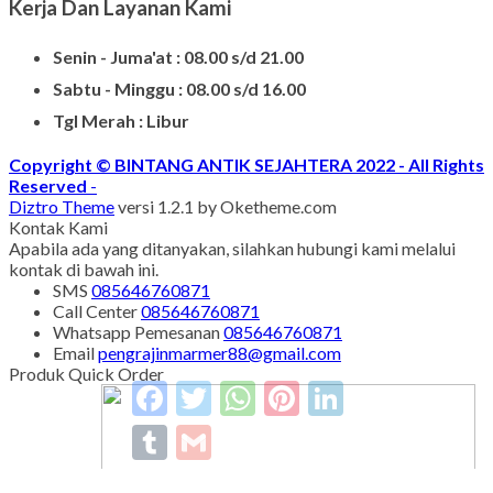
SUPPORT
Silahkan Hubungi Customer Service Kami Di Jam
Kerja Dan Layanan Kami
Senin - Juma'at : 08.00 s/d 21.00
Sabtu - Minggu : 08.00 s/d 16.00
Tgl Merah : Libur
Copyright © BINTANG ANTIK SEJAHTERA 2022 - All Rights
Reserved
-
Diztro Theme
versi 1.2.1 by Oketheme.com
Kontak Kami
Apabila ada yang ditanyakan, silahkan hubungi kami melalui
kontak di bawah ini.
Facebook
Twitter
WhatsApp
Pinterest
LinkedIn
SMS
085646760871
Call Center
085646760871
Tumblr
Gmail
Whatsapp
Pemesanan
085646760871
Email
pengrajinmarmer88@gmail.com
Produk Quick Order