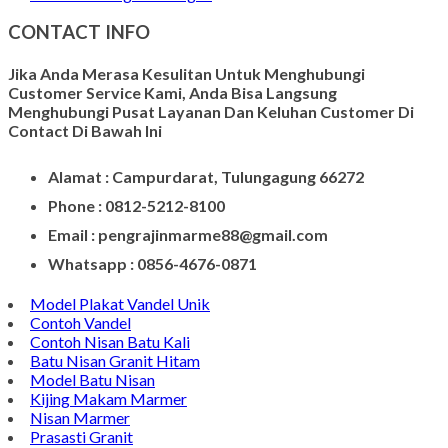
Wadah Tempat Lilin
Kerajinan Batu Alam
Model Tempat Tisu
Contoh Prasasti Nisan
Model Prasasti Terbaru
Prasasti untuk Peresmian Masjid
Prasasti Marmer
Prasasti dari Marmer
Jasa Pembuatan Prasasti
Meja Makan Marmer
Model Meja Marmer
Meja Marmer Bulat
Vandel Kenang - Kenangan
CONTACT INFO
Jika Anda Merasa Kesulitan Untuk Menghubungi
Customer Service Kami, Anda Bisa Langsung
Menghubungi Pusat Layanan Dan Keluhan Customer Di
Contact Di Bawah Ini
Alamat : Campurdarat, Tulungagung 66272
Phone : 0812-5212-8100