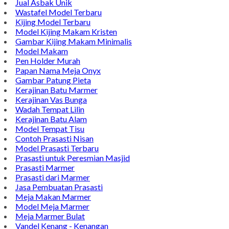
Bintang Antik Sejahtera merupakan situs online pengrajin
marmer yang tergabung dalam Group Bintang Antik
Sejahtera layanan yang terpercaya sejak tahun 2009 dan
terdapat lebih dari 50 orang pengrajin yang memiliki
keahlian tersendiri dibidang pengolahan marmer.
Kijing Makam
Kijing Marmer Bokoran
Model Makam Marmer
Lantai Marmer
Contoh Lantai Marmer
Contoh Wastafel Bulat
Jual Asbak Unik
Wastafel Model Terbaru
Kijing Model Terbaru
Model Kijing Makam Kristen
Gambar Kijing Makam Minimalis
Model Makam
Pen Holder Murah
Papan Nama Meja Onyx
Gambar Patung Pieta
Kerajinan Batu Marmer
Kerajinan Vas Bunga