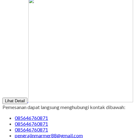
Copyright © BINTANG ANTIK SEJAHTERA 2022 - All Rights
Reserved
-
Diztro Theme
versi 1.2.1 by Oketheme.com
Kontak Kami
Apabila ada yang ditanyakan, silahkan hubungi kami melalui
kontak di bawah ini.
SMS
085646760871
Call Center
085646760871
Whatsapp
Pemesanan
085646760871
Email
pengrajinmarmer88@gmail.com
Produk Quick Order