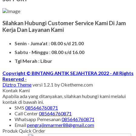
Produk Batu Nisan Marmer
Contoh Model Makam
Jual Nisan Murah
Nisan Prasasti Granit
Model Makam Bahan Granit
Makam Batu Alam
Contoh Kijing Marmer
Kijing Makam Marmer Termurah
Makam Kristen Granit
Harg Nisan Marmer Kotak
Makam Kristen Modern
SUPPORT
Silahkan Hubungi Customer Service Kami Di Jam
Kerja Dan Layanan Kami
Senin - Juma'at : 08.00 s/d 21.00
Sabtu - Minggu : 08.00 s/d 16.00
Tgl Merah : Libur