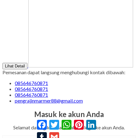
Lihat Detail
Pemesanan dapat langsung menghubungi kontak dibawah:
085646760871
085646760871
085646760871
pengrajinmarmer88@gmail.com
Masuk ke akun Anda
Facebook
Twitter
WhatsApp
Pinterest
LinkedIn
Selamat datang kembali, silahkan login ke akun Anda.
Tumblr
Gmail