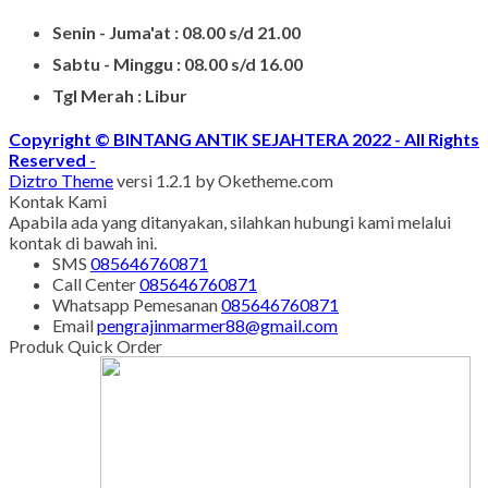
Senin - Juma'at : 08.00 s/d 21.00
Sabtu - Minggu : 08.00 s/d 16.00
Tgl Merah : Libur
Copyright © BINTANG ANTIK SEJAHTERA 2022 - All Rights
Reserved
-
Diztro Theme
versi 1.2.1 by Oketheme.com
Kontak Kami
Apabila ada yang ditanyakan, silahkan hubungi kami melalui
kontak di bawah ini.
SMS
085646760871
Call Center
085646760871
Whatsapp
Pemesanan
085646760871
Email
pengrajinmarmer88@gmail.com
Produk Quick Order