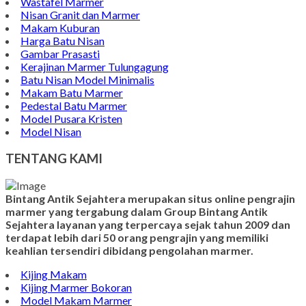
Contoh Bongpay Kristen
Contoh Vandel Marmer
Makam Marmer Islam
Prasasti Marmer Jumbo
Contoh Nisan Model Muslim
Batu Nisan Minimalis
Kijing Makam Marmer
Contoh Makam Granit
Kijing Islam Marmer
Prasasti Nisan
Makam Marmer
Contoh Prasasti Peresmian
Wastafel Marmer
Nisan Granit dan Marmer
Makam Kuburan
Harga Batu Nisan
Gambar Prasasti
Kerajinan Marmer Tulungagung
Batu Nisan Model Minimalis
Makam Batu Marmer
Pedestal Batu Marmer
Model Pusara Kristen
Model Nisan