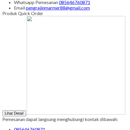
Sabtu - Minggu : 08.00 s/d 16.00
Tgl Merah : Libur
Copyright © BINTANG ANTIK SEJAHTERA 2022 - All Rights
Reserved
-
Diztro Theme
versi 1.2.1 by Oketheme.com
Kontak Kami
Apabila ada yang ditanyakan, silahkan hubungi kami melalui
kontak di bawah ini.
SMS
085646760871
Call Center
085646760871
Whatsapp
Pemesanan
085646760871
Email
pengrajinmarmer88@gmail.com
Produk Quick Order