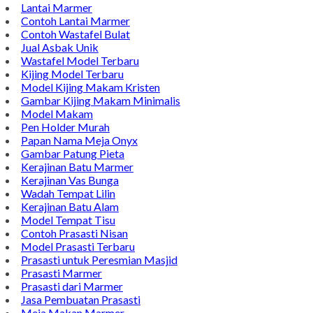
TENTANG KAMI
Bintang Antik Sejahtera merupakan situs online pengrajin
marmer yang tergabung dalam Group Bintang Antik
Sejahtera layanan yang terpercaya sejak tahun 2009 dan
terdapat lebih dari 50 orang pengrajin yang memiliki
keahlian tersendiri dibidang pengolahan marmer.
Kijing Makam
Kijing Marmer Bokoran
Model Makam Marmer
Lantai Marmer
Contoh Lantai Marmer
Contoh Wastafel Bulat
Jual Asbak Unik
Wastafel Model Terbaru
Kijing Model Terbaru
Model Kijing Makam Kristen
Gambar Kijing Makam Minimalis
Model Makam
Pen Holder Murah
Papan Nama Meja Onyx