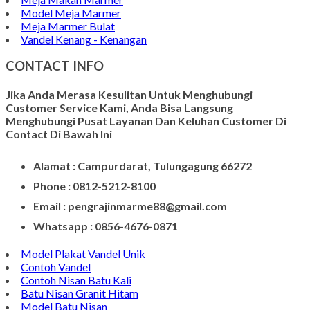
Gambar Patung Pieta
Kerajinan Batu Marmer
Kerajinan Vas Bunga
Wadah Tempat Lilin
Kerajinan Batu Alam
Model Tempat Tisu
Contoh Prasasti Nisan
Model Prasasti Terbaru
Prasasti untuk Peresmian Masjid
Prasasti Marmer
Prasasti dari Marmer
Jasa Pembuatan Prasasti
Meja Makan Marmer
Model Meja Marmer
Meja Marmer Bulat
Vandel Kenang - Kenangan
CONTACT INFO
Jika Anda Merasa Kesulitan Untuk Menghubungi
Customer Service Kami, Anda Bisa Langsung
Menghubungi Pusat Layanan Dan Keluhan Customer Di
Contact Di Bawah Ini