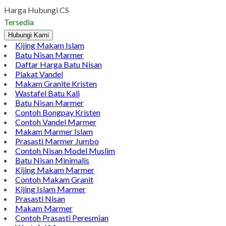
Pinterest
LinkedIn
Tumblr
Gmail
Jual Lampu Taman Batu Kali Murah Jual Lampu Taman Batu
Kali Murah. Lampu taman mempunyai banyak kegunaan dan
pada dasarnya memang sebagai penerangan. Selain itu seiring
berkembangnya zaman kini lampu taman bukan hanya sebagai
penerang saja, namun sebagai hiasan agar taman tampak lenih
indah dan juga menarik. Lampu Taman dari batu kali salah
satunya yang…
Harga Hubungi CS
Tersedia
Hubungi Kami
Kijing Makam Islam
Batu Nisan Marmer
Daftar Harga Batu Nisan
Plakat Vandel
Makam Granite Kristen
Wastafel Batu Kali
Batu Nisan Marmer