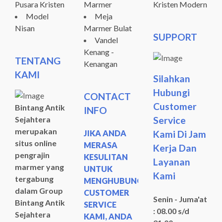
Pusara Kristen
Marmer
Kristen Modern
Model
Meja
Nisan
Marmer Bulat
SUPPORT
Vandel
Kenang -
TENTANG
Kenangan
KAMI
Silahkan
Hubungi
CONTACT
Customer
Bintang Antik
INFO
Sejahtera
Service
merupakan
JIKA ANDA
Kami Di Jam
situs online
MERASA
Kerja Dan
pengrajin
KESULITAN
Layanan
marmer yang
UNTUK
Kami
tergabung
MENGHUBUNGI
dalam Group
CUSTOMER
Senin - Juma'at
Bintang Antik
SERVICE
: 08.00 s/d
Sejahtera
KAMI, ANDA