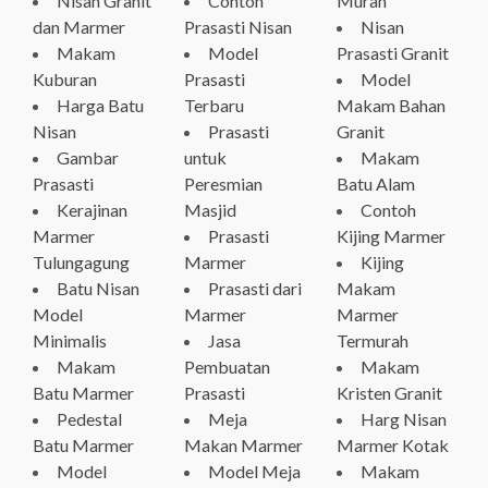
Nisan Granit
Contoh
Murah
dan Marmer
Prasasti Nisan
Nisan
Makam
Model
Prasasti Granit
Kuburan
Prasasti
Model
Harga Batu
Terbaru
Makam Bahan
Nisan
Prasasti
Granit
Gambar
untuk
Makam
Prasasti
Peresmian
Batu Alam
Kerajinan
Masjid
Contoh
Marmer
Prasasti
Kijing Marmer
Tulungagung
Marmer
Kijing
Batu Nisan
Prasasti dari
Makam
Model
Marmer
Marmer
Minimalis
Jasa
Termurah
Makam
Pembuatan
Makam
Batu Marmer
Prasasti
Kristen Granit
Pedestal
Meja
Harg Nisan
Batu Marmer
Makan Marmer
Marmer Kotak
Model
Model Meja
Makam