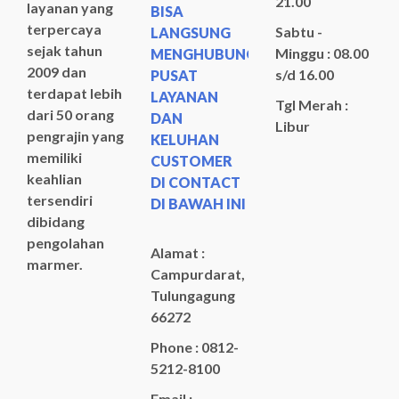
21.00
layanan yang
BISA
terpercaya
Sabtu -
LANGSUNG
sejak tahun
Minggu : 08.00
MENGHUBUNGI
2009 dan
s/d 16.00
PUSAT
terdapat lebih
LAYANAN
Tgl Merah :
dari 50 orang
DAN
Libur
pengrajin yang
KELUHAN
memiliki
CUSTOMER
keahlian
DI CONTACT
tersendiri
DI BAWAH INI
dibidang
pengolahan
Alamat :
marmer.
Campurdarat,
Tulungagung
66272
Phone : 0812-
5212-8100
Email :