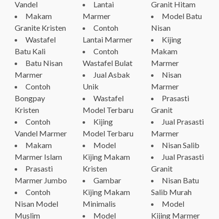
Vandel
Lantai
Granit Hitam
Makam
Marmer
Model Batu
Granite Kristen
Contoh
Nisan
Wastafel
Lantai Marmer
Kijing
Batu Kali
Contoh
Makam
Batu Nisan
Wastafel Bulat
Marmer
Marmer
Jual Asbak
Nisan
Contoh
Unik
Marmer
Bongpay
Wastafel
Prasasti
Kristen
Model Terbaru
Granit
Contoh
Kijing
Jual Prasasti
Vandel Marmer
Model Terbaru
Marmer
Makam
Model
Nisan Salib
Marmer Islam
Kijing Makam
Jual Prasasti
Prasasti
Kristen
Granit
Marmer Jumbo
Gambar
Nisan Batu
Contoh
Kijing Makam
Salib Murah
Nisan Model
Minimalis
Model
Muslim
Model
Kijing Marmer