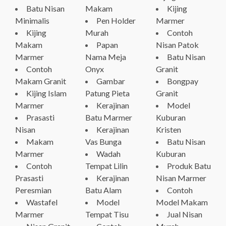
Batu Nisan
Makam
Kijing
Minimalis
Pen Holder
Marmer
Kijing
Murah
Contoh
Makam
Papan
Nisan Patok
Marmer
Nama Meja
Batu Nisan
Contoh
Onyx
Granit
Makam Granit
Gambar
Bongpay
Kijing Islam
Patung Pieta
Granit
Marmer
Kerajinan
Model
Prasasti
Batu Marmer
Kuburan
Nisan
Kerajinan
Kristen
Makam
Vas Bunga
Batu Nisan
Marmer
Wadah
Kuburan
Contoh
Tempat Lilin
Produk Batu
Prasasti
Kerajinan
Nisan Marmer
Peresmian
Batu Alam
Contoh
Wastafel
Model
Model Makam
Marmer
Tempat Tisu
Jual Nisan