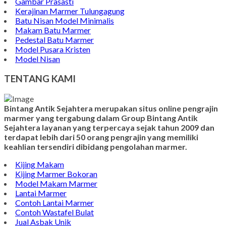
Contoh Nisan Model Muslim
Batu Nisan Minimalis
Kijing Makam Marmer
Contoh Makam Granit
Kijing Islam Marmer
Prasasti Nisan
Makam Marmer
Contoh Prasasti Peresmian
Wastafel Marmer
Nisan Granit dan Marmer
Makam Kuburan
Harga Batu Nisan
Gambar Prasasti
Kerajinan Marmer Tulungagung
Batu Nisan Model Minimalis
Makam Batu Marmer
Pedestal Batu Marmer
Model Pusara Kristen
Model Nisan
TENTANG KAMI