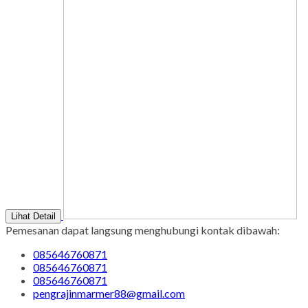
Copyright © BINTANG ANTIK SEJAHTERA 2022 - All Rights
Reserved
-
Diztro Theme
versi 1.2.1 by Oketheme.com
Kontak Kami
Apabila ada yang ditanyakan, silahkan hubungi kami melalui
kontak di bawah ini.
SMS
085646760871
Call Center
085646760871
Whatsapp
Pemesanan
085646760871
Email
pengrajinmarmer88@gmail.com
Produk Quick Order