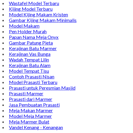
Bintang Antik Sejahtera merupakan situs online pengrajin
marmer yang tergabung dalam Group Bintang Antik
Sejahtera layanan yang terpercaya sejak tahun 2009 dan
terdapat lebih dari 50 orang pengrajin yang memiliki
keahlian tersendiri dibidang pengolahan marmer.
Kijing Makam
Kijing Marmer Bokoran
Model Makam Marmer
Lantai Marmer
Contoh Lantai Marmer
Contoh Wastafel Bulat
Jual Asbak Unik
Wastafel Model Terbaru
Kijing Model Terbaru
Model Kijing Makam Kristen
Gambar Kijing Makam Minimalis
Model Makam
Pen Holder Murah
Papan Nama Meja Onyx
Gambar Patung Pieta
Kerajinan Batu Marmer
Kerajinan Vas Bunga
Wadah Tempat Lilin