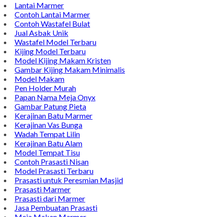
TENTANG KAMI
Bintang Antik Sejahtera merupakan situs online pengrajin
marmer yang tergabung dalam Group Bintang Antik
Sejahtera layanan yang terpercaya sejak tahun 2009 dan
terdapat lebih dari 50 orang pengrajin yang memiliki
keahlian tersendiri dibidang pengolahan marmer.
Kijing Makam
Kijing Marmer Bokoran
Model Makam Marmer
Lantai Marmer
Contoh Lantai Marmer
Contoh Wastafel Bulat
Jual Asbak Unik
Wastafel Model Terbaru
Kijing Model Terbaru
Model Kijing Makam Kristen
Gambar Kijing Makam Minimalis
Model Makam
Pen Holder Murah
Papan Nama Meja Onyx