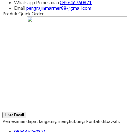
Sabtu - Minggu : 08.00 s/d 16.00
Tgl Merah : Libur
Copyright © BINTANG ANTIK SEJAHTERA 2022 - All Rights
Reserved
-
Diztro Theme
versi 1.2.1 by Oketheme.com
Kontak Kami
Apabila ada yang ditanyakan, silahkan hubungi kami melalui
kontak di bawah ini.
SMS
085646760871
Call Center
085646760871
Whatsapp
Pemesanan
085646760871
Email
pengrajinmarmer88@gmail.com
Produk Quick Order