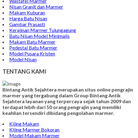
Contoh Bongpay Kristen
Contoh Vandel Marmer
Makam Marmer Islam
Prasasti Marmer Jumbo
Contoh Nisan Model Muslim
Batu Nisan Minimalis
Kijing Makam Marmer
Contoh Makam Granit
Kijing Islam Marmer
Prasasti Nisan
Makam Marmer
Contoh Prasasti Peresmian
Wastafel Marmer
Nisan Granit dan Marmer
Makam Kuburan
Harga Batu Nisan
Gambar Prasasti
Kerajinan Marmer Tulungagung
Batu Nisan Model Minimalis
Makam Batu Marmer
Pedestal Batu Marmer
Model Pusara Kristen
Model Nisan