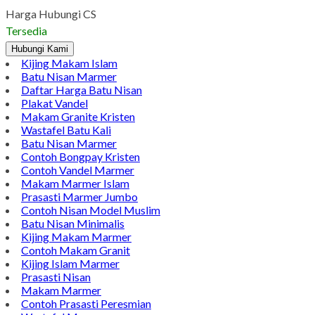
Pinterest
LinkedIn
Tumblr
Gmail
Jual Bathroom Set Batu Kali Jual Bathroom Set Batu Kali.
Selamat sore kami akan memperkenalkan produk terbaru kami
yang berbahan dasar batu kali berkualitas yang cocok untuk
dijadikan pelengkap rumah tangga anda, yaitu Bathrom Room
Set yang sangat bagus sekali dan alami karena terbentuk dari
batuan asli dari alam sehingga tampak natural dan elegan.
Berikut…
Harga Hubungi CS
Tersedia
Hubungi Kami
Kijing Makam Islam
Batu Nisan Marmer
Daftar Harga Batu Nisan
Plakat Vandel
Makam Granite Kristen
Wastafel Batu Kali
Batu Nisan Marmer