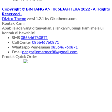
Tgl Merah : Libur
Copyright © BINTANG ANTIK SEJAHTERA 2022 - All Rights
Reserved
-
Diztro Theme
versi 1.2.1 by Oketheme.com
Kontak Kami
Apabila ada yang ditanyakan, silahkan hubungi kami melalui
kontak di bawah ini.
SMS
085646760871
Call Center
085646760871
Whatsapp
Pemesanan
085646760871
Email
pengrajinmarmer88@gmail.com
Produk Quick Order