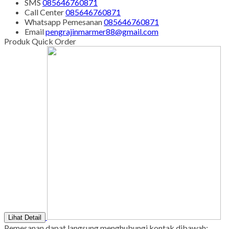
kontak di bawah ini.
SMS
085646760871
Call Center
085646760871
Whatsapp
Pemesanan
085646760871
Email
pengrajinmarmer88@gmail.com
Produk Quick Order
Lihat Detail