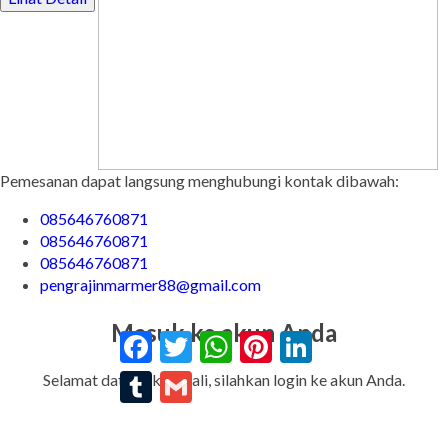
Pemesanan dapat langsung menghubungi kontak dibawah:
085646760871
085646760871
085646760871
pengrajinmarmer88@gmail.com
Masuk ke akun Anda
Facebook
Twitter
WhatsApp
Pinterest
LinkedIn
Tumblr
Gmail
Selamat datang kembali, silahkan login ke akun Anda.
Alamat Email