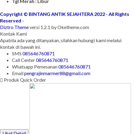
Tgl Merah : Libur
Copyright © BINTANG ANTIK SEJAHTERA 2022 - All Rights
Reserved
-
Diztro Theme
versi 1.2.1 by Oketheme.com
Kontak Kami
Apabila ada yang ditanyakan, silahkan hubungi kami melalui
kontak di bawah ini.
SMS
085646760871
Call Center
085646760871
Whatsapp
Pemesanan
085646760871
Email
pengrajinmarmer88@gmail.com
Produk Quick Order
Lihat Detail