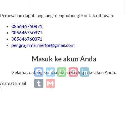
Pemesanan dapat langsung menghubungi kontak dibawah:
085646760871
085646760871
085646760871
pengrajinmarmer88@gmail.com
Masuk ke akun Anda
Facebook
Twitter
WhatsApp
Pinterest
LinkedIn
Tumblr
Gmail
Selamat datang kembali, silahkan login ke akun Anda.
Alamat Email
Password