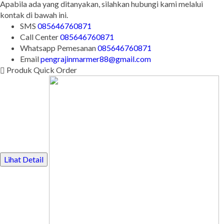
Kontak Kami
Apabila ada yang ditanyakan, silahkan hubungi kami melalui
kontak di bawah ini.
SMS
085646760871
Call Center
085646760871
Whatsapp
Pemesanan
085646760871
Email
pengrajinmarmer88@gmail.com
Produk Quick Order
Lihat Detail