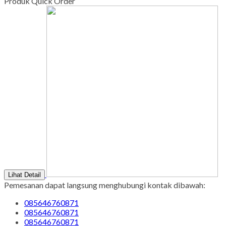
Tgl Merah : Libur
Copyright © BINTANG ANTIK SEJAHTERA 2022 - All Rights
Reserved
-
Diztro Theme
versi 1.2.1 by Oketheme.com
Kontak Kami
Apabila ada yang ditanyakan, silahkan hubungi kami melalui
kontak di bawah ini.
SMS
085646760871
Call Center
085646760871
Whatsapp
Pemesanan
085646760871
Email
pengrajinmarmer88@gmail.com
Produk Quick Order