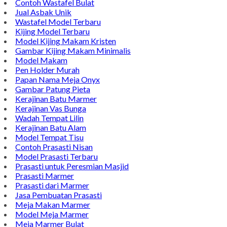
Bintang Antik Sejahtera merupakan situs online pengrajin
marmer yang tergabung dalam Group Bintang Antik
Sejahtera layanan yang terpercaya sejak tahun 2009 dan
terdapat lebih dari 50 orang pengrajin yang memiliki
keahlian tersendiri dibidang pengolahan marmer.
Kijing Makam
Kijing Marmer Bokoran
Model Makam Marmer
Lantai Marmer
Contoh Lantai Marmer
Contoh Wastafel Bulat
Jual Asbak Unik
Wastafel Model Terbaru
Kijing Model Terbaru
Model Kijing Makam Kristen
Gambar Kijing Makam Minimalis
Model Makam
Pen Holder Murah
Papan Nama Meja Onyx
Gambar Patung Pieta
Kerajinan Batu Marmer