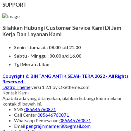
Batu Nisan Kuburan
Produk Batu Nisan Marmer
Contoh Model Makam
Jual Nisan Murah
Nisan Prasasti Granit
Model Makam Bahan Granit
Makam Batu Alam
Contoh Kijing Marmer
Kijing Makam Marmer Termurah
Makam Kristen Granit
Harg Nisan Marmer Kotak
Makam Kristen Modern
SUPPORT
Silahkan Hubungi Customer Service Kami Di Jam
Kerja Dan Layanan Kami
Senin - Juma'at : 08.00 s/d 21.00
Sabtu - Minggu : 08.00 s/d 16.00