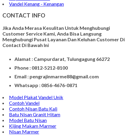
Kerajinan Vas Bunga
Wadah Tempat Lilin
Kerajinan Batu Alam
Model Tempat Tisu
Contoh Prasasti Nisan
Model Prasasti Terbaru
Prasasti untuk Peresmian Masjid
Prasasti Marmer
Prasasti dari Marmer
Jasa Pembuatan Prasasti
Meja Makan Marmer
Model Meja Marmer
Meja Marmer Bulat
Vandel Kenang - Kenangan
CONTACT INFO
Jika Anda Merasa Kesulitan Untuk Menghubungi
Customer Service Kami, Anda Bisa Langsung
Menghubungi Pusat Layanan Dan Keluhan Customer Di
Contact Di Bawah Ini
Alamat : Campurdarat, Tulungagung 66272