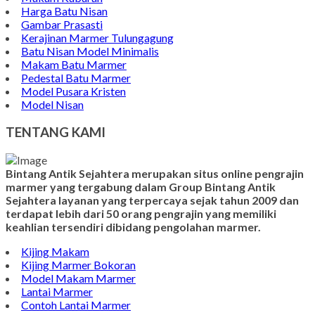
Makam Marmer Islam
Prasasti Marmer Jumbo
Contoh Nisan Model Muslim
Batu Nisan Minimalis
Kijing Makam Marmer
Contoh Makam Granit
Kijing Islam Marmer
Prasasti Nisan
Makam Marmer
Contoh Prasasti Peresmian
Wastafel Marmer
Nisan Granit dan Marmer
Makam Kuburan
Harga Batu Nisan
Gambar Prasasti
Kerajinan Marmer Tulungagung
Batu Nisan Model Minimalis
Makam Batu Marmer
Pedestal Batu Marmer
Model Pusara Kristen
Model Nisan
TENTANG KAMI