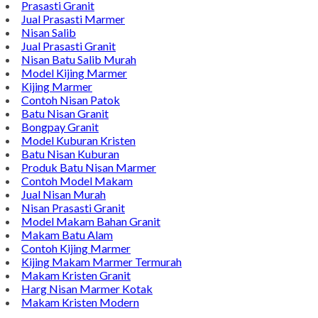
Phone : 0812-5212-8100
Email : pengrajinmarme88@gmail.com
Whatsapp : 0856-4676-0871
Model Plakat Vandel Unik
Contoh Vandel
Contoh Nisan Batu Kali
Batu Nisan Granit Hitam
Model Batu Nisan
Kijing Makam Marmer
Nisan Marmer
Prasasti Granit
Jual Prasasti Marmer
Nisan Salib
Jual Prasasti Granit
Nisan Batu Salib Murah
Model Kijing Marmer
Kijing Marmer
Contoh Nisan Patok
Batu Nisan Granit
Bongpay Granit
Model Kuburan Kristen