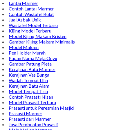
TENTANG KAMI
Bintang Antik Sejahtera merupakan situs online pengrajin
marmer yang tergabung dalam Group Bintang Antik
Sejahtera layanan yang terpercaya sejak tahun 2009 dan
terdapat lebih dari 50 orang pengrajin yang memiliki
keahlian tersendiri dibidang pengolahan marmer.
Kijing Makam
Kijing Marmer Bokoran
Model Makam Marmer
Lantai Marmer
Contoh Lantai Marmer
Contoh Wastafel Bulat
Jual Asbak Unik
Wastafel Model Terbaru
Kijing Model Terbaru
Model Kijing Makam Kristen
Gambar Kijing Makam Minimalis
Model Makam
Pen Holder Murah
Papan Nama Meja Onyx