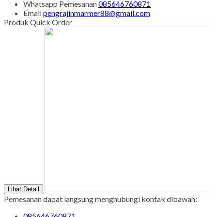
Sabtu - Minggu : 08.00 s/d 16.00
Tgl Merah : Libur
Copyright © BINTANG ANTIK SEJAHTERA 2022 - All Rights
Reserved
-
Diztro Theme
versi 1.2.1 by Oketheme.com
Kontak Kami
Apabila ada yang ditanyakan, silahkan hubungi kami melalui
kontak di bawah ini.
SMS
085646760871
Call Center
085646760871
Whatsapp
Pemesanan
085646760871
Email
pengrajinmarmer88@gmail.com
Produk Quick Order