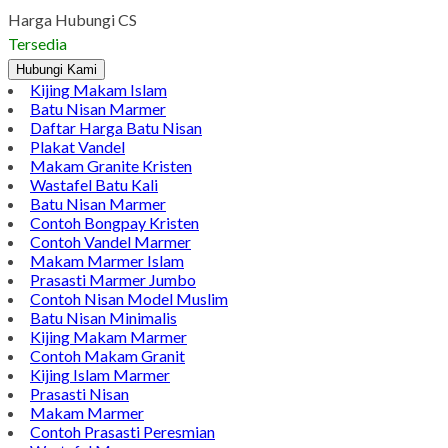
Pinterest
LinkedIn
Tumblr
Gmail
Meja Batu Alam Berkualitas | Jual Meja Batu Kali Meja Batu
Alam Berkualitas | Jual Meja Batu Kali. Untuk para costumer di
seluruh Indonesia Sentral Marmer merupakan pusatnya
kerajinan marmer, granit, onyx yang bergerak dalam layanan
online dan offline di bawah naungan Bintang Antik Sejahtera
yang sudah terpercaya dengan pelayanan selalu
mengedapankan kepuasan para costumer….
Harga Hubungi CS
Tersedia
Hubungi Kami
Kijing Makam Islam
Batu Nisan Marmer
Daftar Harga Batu Nisan
Plakat Vandel
Makam Granite Kristen
Wastafel Batu Kali
Batu Nisan Marmer