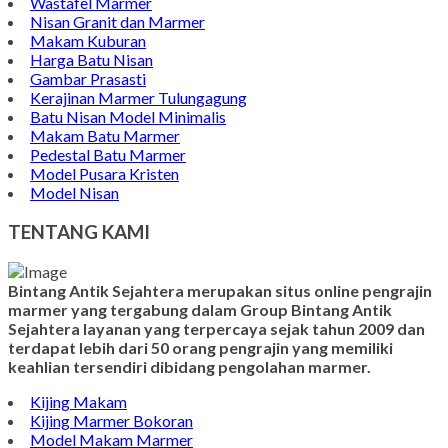
Contoh Bongpay Kristen
Contoh Vandel Marmer
Makam Marmer Islam
Prasasti Marmer Jumbo
Contoh Nisan Model Muslim
Batu Nisan Minimalis
Kijing Makam Marmer
Contoh Makam Granit
Kijing Islam Marmer
Prasasti Nisan
Makam Marmer
Contoh Prasasti Peresmian
Wastafel Marmer
Nisan Granit dan Marmer
Makam Kuburan
Harga Batu Nisan
Gambar Prasasti
Kerajinan Marmer Tulungagung
Batu Nisan Model Minimalis
Makam Batu Marmer
Pedestal Batu Marmer
Model Pusara Kristen
Model Nisan