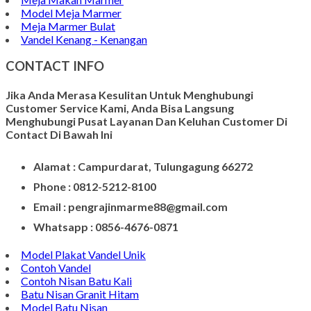
Gambar Patung Pieta
Kerajinan Batu Marmer
Kerajinan Vas Bunga
Wadah Tempat Lilin
Kerajinan Batu Alam
Model Tempat Tisu
Contoh Prasasti Nisan
Model Prasasti Terbaru
Prasasti untuk Peresmian Masjid
Prasasti Marmer
Prasasti dari Marmer
Jasa Pembuatan Prasasti
Meja Makan Marmer
Model Meja Marmer
Meja Marmer Bulat
Vandel Kenang - Kenangan
CONTACT INFO
Jika Anda Merasa Kesulitan Untuk Menghubungi
Customer Service Kami, Anda Bisa Langsung
Menghubungi Pusat Layanan Dan Keluhan Customer Di
Contact Di Bawah Ini