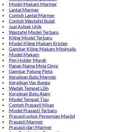
Model Nisan
TENTANG KAMI
Bintang Antik Sejahtera merupakan situs online pengrajin
marmer yang tergabung dalam Group Bintang Antik
Sejahtera layanan yang terpercaya sejak tahun 2009 dan
terdapat lebih dari 50 orang pengrajin yang memiliki
keahlian tersendiri dibidang pengolahan marmer.
Kijing Makam
Kijing Marmer Bokoran
Model Makam Marmer
Lantai Marmer
Contoh Lantai Marmer
Contoh Wastafel Bulat
Jual Asbak Unik
Wastafel Model Terbaru
Kijing Model Terbaru
Model Kijing Makam Kristen
Gambar Kijing Makam Minimalis
Model Makam
Pen Holder Murah