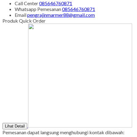
Senin - Juma'at : 08.00 s/d 21.00
Sabtu - Minggu : 08.00 s/d 16.00
Tgl Merah : Libur
Copyright © BINTANG ANTIK SEJAHTERA 2022 - All Rights
Reserved
-
Diztro Theme
versi 1.2.1 by Oketheme.com
Kontak Kami
Apabila ada yang ditanyakan, silahkan hubungi kami melalui
kontak di bawah ini.
SMS
085646760871
Call Center
085646760871
Whatsapp
Pemesanan
085646760871
Email
pengrajinmarmer88@gmail.com
Produk Quick Order