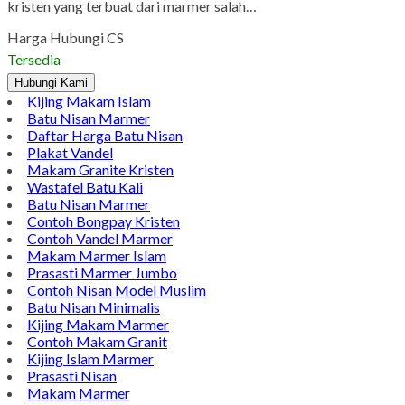
Pinterest
LinkedIn
Tumblr
Gmail
Jual Makam Kristen Marmer | Model Pusara Kristen Jual
Makam Kristen Marmer | Model Pusara Kristen. Anda sedang
mencari model makam untuk kristiani ?? Kami merupakan
pabrik makam kijing yang berada di kabupaten Tulungagung
dengan pelayanan ke seluruh Indonesia siap melayani dan
membuatkan model berbagai macam bentuk model pusara
kristen yang terbuat dari marmer salah…
Harga Hubungi CS
Tersedia
Hubungi Kami
Kijing Makam Islam
Batu Nisan Marmer
Daftar Harga Batu Nisan
Plakat Vandel
Makam Granite Kristen
Wastafel Batu Kali