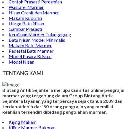
Batu Nisan Marmer
Contoh Bongpay Kristen
Contoh Vandel Marmer
Makam Marmer Islam
Prasasti Marmer Jumbo
Contoh Nisan Model Muslim
Batu Nisan Minimalis
Kijing Makam Marmer
Contoh Makam Granit
Kijing Islam Marmer
Prasasti Nisan
Makam Marmer
Contoh Prasasti Peresmian
Wastafel Marmer
Nisan Granit dan Marmer
Makam Kuburan
Harga Batu Nisan
Gambar Prasasti
Kerajinan Marmer Tulungagung
Batu Nisan Model Minimalis
Makam Batu Marmer
Pedestal Batu Marmer
Model Pusara Kristen