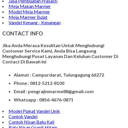
Papan Nama Meja Onyx
Gambar Patung Pieta
Kerajinan Batu Marmer
Kerajinan Vas Bunga
Wadah Tempat Lilin
Kerajinan Batu Alam
Model Tempat Tisu
Contoh Prasasti Nisan
Model Prasasti Terbaru
Prasasti untuk Peresmian Masjid
Prasasti Marmer
Prasasti dari Marmer
Jasa Pembuatan Prasasti
Meja Makan Marmer
Model Meja Marmer
Meja Marmer Bulat
Vandel Kenang - Kenangan
CONTACT INFO
Jika Anda Merasa Kesulitan Untuk Menghubungi
Customer Service Kami, Anda Bisa Langsung
Menghubungi Pusat Layanan Dan Keluhan Customer Di