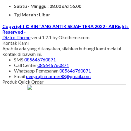
Senin - Juma'at : 08.00 s/d 21.00
Sabtu - Minggu : 08.00 s/d 16.00
Tgl Merah : Libur
Copyright © BINTANG ANTIK SEJAHTERA 2022 - All Rights
Reserved
-
Diztro Theme
versi 1.2.1 by Oketheme.com
Kontak Kami
Apabila ada yang ditanyakan, silahkan hubungi kami melalui
kontak di bawah ini.
SMS
085646760871
Call Center
085646760871
Whatsapp
Pemesanan
085646760871
Email
pengrajinmarmer88@gmail.com
Produk Quick Order