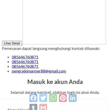
Lihat Detail
Pemesanan dapat langsung menghubungi kontak dibawah:
085646760871
085646760871
085646760871
pengrajinmarmer88@gmail.com
Masuk ke akun Anda
Facebook
Twitter
WhatsApp
Pinterest
LinkedIn
Selamat datang kembali, silahkan login ke akun Anda.
Tumblr
Gmail